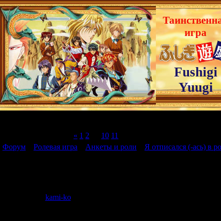
Таинственн
игра
Fushigi
Yuugi
Страница
12
из
12
«
1
2
…
10
11
12
Форум
»
Ролевая игра
»
Анкеты и роли
»
Я отписался (-ась) в ро
Я отписался (-ась) в ролевой...
Дата: Воскре
kami-ko
Сообщение 