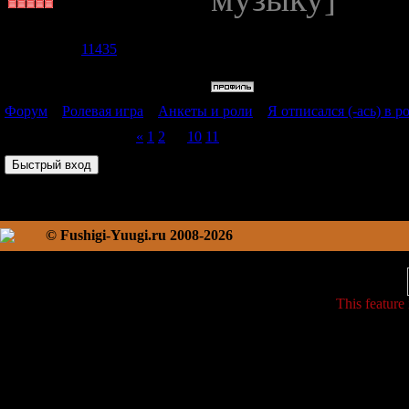
Группа: Пользователи
Сообщений:
5904
Репутация:
11435
Статус:
Offline
Форум
»
Ролевая игра
»
Анкеты и роли
»
Я отписался (-ась) в ро
Страница
12
из
12
«
1
2
…
10
11
12
© Fushigi-Yuugi.ru 2008-2026
This feature