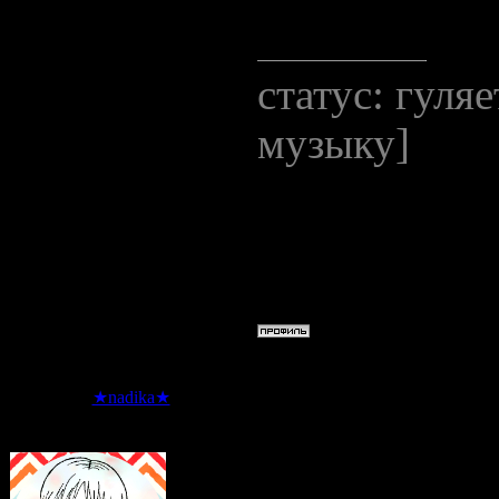
отписалась з
статус: гуля
музыку]
Сообщение о
Понедельник,
Дата: Воскре
★nadika★
Сообщение 
Отписалась)