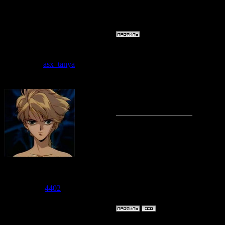
Пятница, 11.
Дата: Суббота
asx_tanya
Сообщение 
оживляю фор
貴方とずっと
です。
Seiryuu no Miko
Группа: Модераторы
Сообщений:
1697
Репутация:
4402
Статус:
Offline