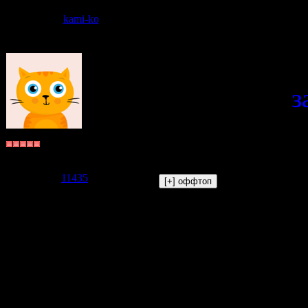
Дата: Понеде
kami-ko
Сообщение 
(23.04.2016, 
отписалась
з
*(не)множко 
Бьякко
Группа: Пользователи
Сообщений:
5904
Репутация:
11435
Статус:
Offline
Добавлено
(
----------------