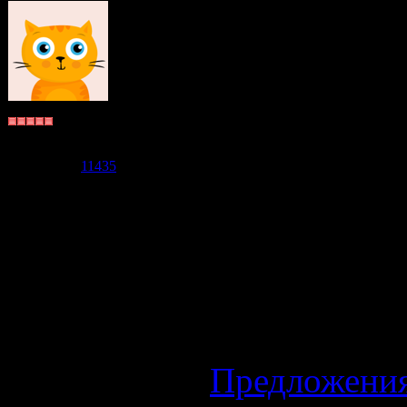
Уважаемые и
Эта тема соз
отметились, 
Бьякко
пост. Тогда 
Группа: Пользователи
Сообщений:
5904
Репутация:
11435
это, не захо
Статус:
Offline
Дело это до
/P.S.
Флуд в 
обсуждения в
Предложени