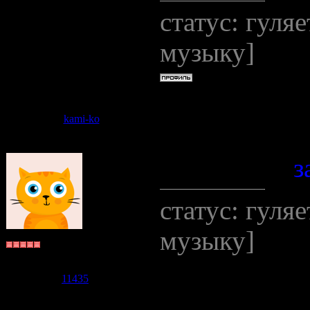
статус: гуля
музыку]
Дата: Пятниц
kami-ko
Сообщение 
отписалась
з
статус: гуля
музыку]
Бьякко
Группа: Пользователи
Сообщений:
5904
Репутация:
11435
Статус:
Offline
Сообщение о