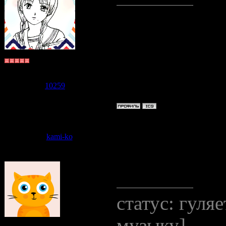
В ролевой - 
Судзаку
Группа: Пользователи
Сообщений:
6570
Репутация:
10259
Статус:
Offline
Дата: Пятниц
kami-ko
Сообщение 
отписалась)
статус: гуля
музыку]
Бьякко