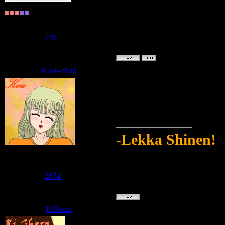
Долгожитель
lol
Группа: Пользователи
Сообщений:
546
Репутация:
770
Статус:
Offline
Kou--chan
Дата: Среда, 10.06.2009, 10:51
Да только её вче
Хочется к морю)
-Lekka Shinen!
Судзаку
Группа: Модераторы
Сообщений:
2711
Репутация:
2674
Статус:
Offline
RiShera
Дата: Среда, 10.06.2009, 10:57
Проблема - сейч