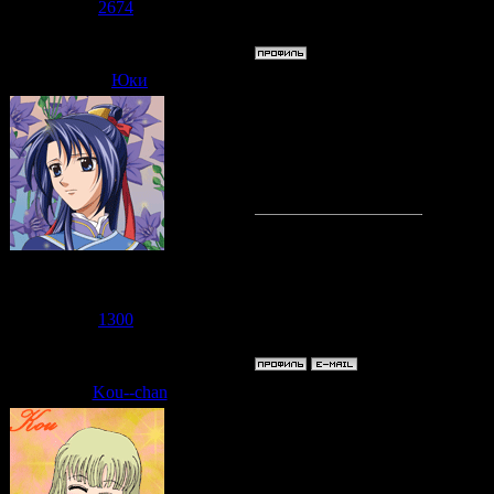
Репутация:
2674
Статус:
Offline
Юки
Дата: Среда, 10.06.2009, 13:31
спичек нет, зажи
вот и их заодно 
Хочу устроить в
Veritas
Группа: Модераторы
Сообщений:
1900
Репутация:
1300
Статус:
Offline
Kou--chan
Дата: Среда, 10.06.2009, 13:42
Но дома родител
шума...