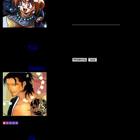
Надо бы стих нап
Судзаку
Группа: Модераторы
Сообщений:
7471
Репутация:
9520
Статус:
Offline
Хикицу
Дата: Среда, 10.06.2009, 07:50
Да муза взяла отпуск...
Надо бы прикид на полевку дод
Хранитель
Группа: Пользователи
Сообщений:
177
Репутация:
268