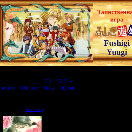
Таинственн
игра
Fushigi
Yuugi
Страница
1
из
33
1
2
3
…
32
33
»
Форум
»
Общение
»
Игры
»
Обломи
(весело))))
Обломи
Дата: Среда, 10.
Soi_Fong
игра состоит в 
стоящего...напри