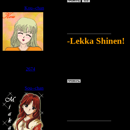
Kou--chan
Дата: Среда, 10.06.2009, 14:10
Но воды нет...
Хочется спеть пе
-Lekka Shinen!
Судзаку
Группа: Модераторы
Сообщений:
2711
Репутация:
2674
Статус:
Offline
Sou--chan
Дата: Среда, 10.06.2009, 14:18
Но сел голос...
Хочется побиться