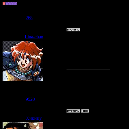
Группа: Пользователи
Сообщений:
177
Репутация:
268
Статус:
Offline
Lina-chan
Дата: Среда, 10.06.2009, 05:52
А там мороз - 40
Хочу купить себ
Судзаку
Группа: Модераторы
Сообщений:
7471
Репутация:
9520
Статус:
Offline
Хикицу
Дата: Среда, 10.06.2009, 07:29
А их в продаже нет - с произво