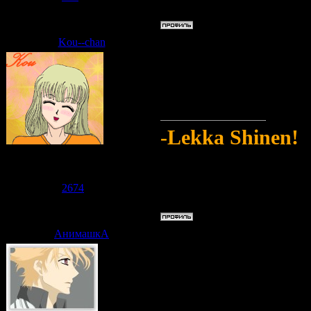
Статус:
Offline
Kou--chan
Дата: Среда, 10.06.2009, 10:46
Да нитки кончили
Надо бы в кино с
-Lekka Shinen!
Судзаку
Группа: Модераторы
Сообщений:
2711
Репутация:
2674
Статус:
Offline
АнимашкА
Дата: Среда, 10.06.2009, 10:49
Но на кинотетр у
Надо бы книгу по