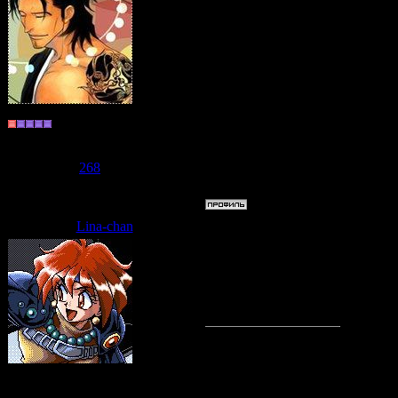
Хочу чтобы дождь, да дня на т
Хранитель
Группа: Пользователи
Сообщений:
177
Репутация:
268
Статус:
Offline
Lina-chan
Дата: Среда, 10.06.2009, 07:32
Проблема - мы 
Хочу порисовать
Судзаку
Группа: Модераторы