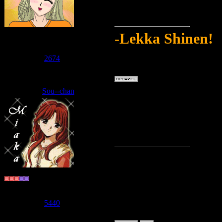
Надо бы посмотр
Судзаку
-Lekka Shinen!
Группа: Модераторы
Сообщений:
2711
Репутация:
2674
Статус:
Offline
Sou--chan
Дата: Среда, 10.06.2009, 14:08
Но вдруг ты забыл
Надо бы искупать
Долгожитель
Группа: Пользователи
Сообщений:
921
Репутация:
5440
Статус:
Offline