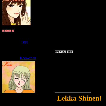
Хочу посмотрет
Судзаку
Группа: Пользователи
Сообщений:
3681
Репутация:
1081
Статус:
Offline
Kou--chan
Дата: Среда, 10.06.2009, 11:07
Проблема- мы в 
и техники...
Надо бы зажечь 
Судзаку
-Lekka Shinen!
Группа: Модераторы
Сообщений:
2711