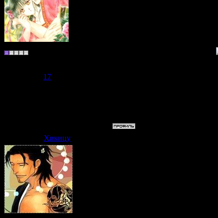
следующий "и ту
свое)))))
Интересующийся
слушаю музыку
Группа: Пользователи
Сообщений:
3
Репутация:
17
Статус:
Offline
Сообщение отре
10.06.2009, 00:3
Хикицу
Дата: Среда, 10.06.2009, 00:33
А батарейки в пл
Хм, а вот хочу с
Сообщение отре
00:34
Хранитель