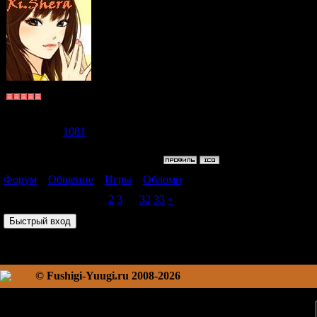
Ааа в холодильн
да и денег нет!!!!
хОчется сломать
Судзаку
Группа: Пользователи
Сообщений:
3681
Репутация:
1081
Статус:
Offline
Форум
»
Общение
»
Игры
»
Обломи
(весело))))
Страница
1
из
33
1
2
3
…
32
33
»
© Fushigi-Yuugi.ru 2008-2026