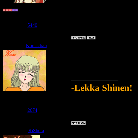
Долгожитель
Группа: Пользователи
Сообщений:
921
Репутация:
5440
Статус:
Offline
Kou--chan
Дата: Среда, 10.06.2009, 14:21
Но тебе не дают..
Надо бы перекуси
-Lekka Shinen!
Судзаку
Группа: Модераторы
Сообщений:
2711
Репутация:
2674
Статус:
Offline
RiShera
Дата: Среда, 10.06.2009, 15:21