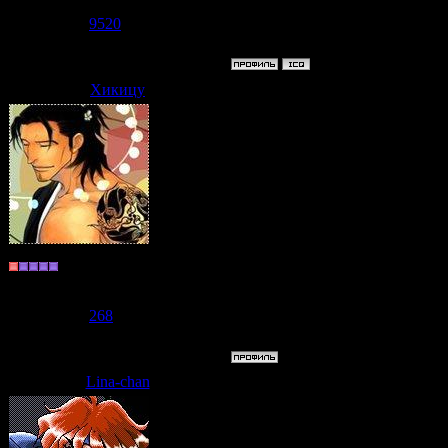
Сообщений:
7471
Репутация:
9520
Статус:
Offline
Хикицу
Дата: Среда, 10.06.2009, 07:45
Да вот незадача,карандаш слома
Сижу и пью кофе с утра поран
Хранитель
Группа: Пользователи
Сообщений:
177
Репутация:
268
Статус:
Offline
Lina-chan
Дата: Среда, 10.06.2009, 07:47
И тут пробегает
XXD