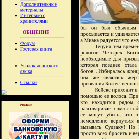
Дополнительные
материалы
Интервью с
хранителями
бы он был обычным 
ОБЩЕНИЕ
просыпается и удивляется
а Миака радуется что ему
Форум
Тецуйя тем времен
Гостевая книга
религии Четырех Богов
необходимые для призыв
которая позднее стала
Уголок японского
богов". Избиралась жриц
языка
она же являлась жерт
Ссылки
призвания Божественного
Кейске приходит в 
помощью ее волоса. При 
кто находится рядом 
Реклама
разговаривает сама с со
ее могут убить, что э
немедленно вернуться 
вызывать Судзаку! Но 
просто всех бросить и ве