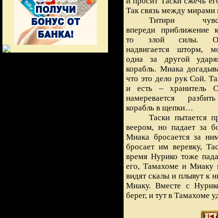
и просит Таски сжечь его
Так связь между мирами
Титири чувст
впереди приближение к
то злой силы. От
надвигается шторм, м
одна за другой удар
корабль. Миака догадыва
что это дело рук Сой. Т
и есть – хранитель 
намеревается разби
корабль в щепки…
Таски пытается п
веером, но падает за бо
Миака бросается за ни
бросает им веревку, Тас
время Нурико тоже пад
его, Тамахоме и Миаку 
видят скалы и плывут к 
Миаку. Вместе с Нурик
берег, и тут в Тамахоме