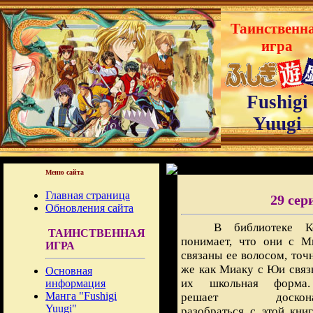
Таинственн
игра
Fushigi
Yuugi
Меню сайта
Главная страница
29 сер
Обновления сайта
В библиотеке К
ТАИНСТВЕННАЯ
понимает, что они с М
ИГРА
связаны ее волосом, точ
же как Миаку с Юи связ
Основная
их школьная форма
информация
Манга "Fushigi
решает доскона
Yuugi"
разобраться с этой книг