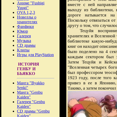
Аниме "Fushigi
вместе с ней направляе
Yuugi"
выходу из библиотеки, 
OVA 1,2,3
дороге натыкается на
Новеллы о
Поскольку отвязаться от 
хранителях
другу о том, что случило
Фанфики
Тецуйя восприни
Юмор
хранителях и Вселенной 
Галерея
Музыка
библиотеке какую-нибу
CD драмы
книг он находит описание
Клипы
было поделено на 4 сект
Игры для PlayStation
каждым сектором был з
Затем Тецуйя и Кейск
ИСТОРИЯ
"Вселенная четырех бого
ГЕНБУ И
был профессором теософ
БЬЯККО
1923 году, после того к
привез в ее в Японию,
Манга "Byakko
Senki"
Такико, а затем покончи
Манга "Genbu
Kaiden"
Галерея "Genbu
Kaiden"
CD драмы "Genbu
Kaiden"