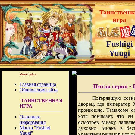
Таинственн
игра
Fushigi
Yuugi
Меню сайта
Главная страница
Пятая серия -
Обновления сайта
Потерявшую созна
ТАИНСТВЕННАЯ
дворец, где император 
ИГРА
произошло. Тамахоме от
хотя понимает, что ей
Основная
осмотрев Миаку, заявля
информация
Манга "Fushigi
духовно. Миака в бес
Yuugi"
хранители решают, что о