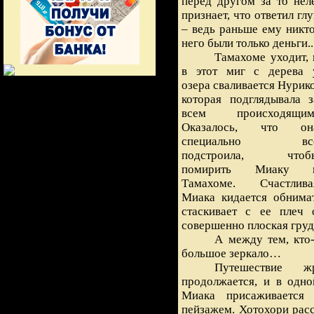
перед другом за то нел
признает, что ответил глу
– ведь раньше ему никто
него были только деньги..
Тамахоме уходит, 
в этот миг с дерева 
озера сваливается Нурико
которая подглядывала з
всем происходящим
Оказалось, что он
специально вс
подстроила, чтоб
помирить Миаку 
Тамахоме. Счастлива
Миака кидается обнима
стаскивает с ее плеч 
совершенно плоская груд
А между тем, кто-
большое зеркало…
Путешествие 
продолжается, и в одно
Миака присаживается
пейзажем. Хотохори расс