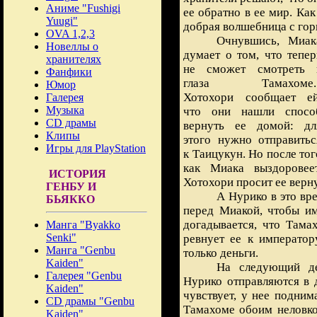
Аниме "Fushigi
ее обратно в ее мир. Как
Yuugi"
добрая волшебница с гор
OVA 1,2,3
Очнувшись, Миак
Новеллы о
думает о том, что тепер
хранителях
не сможет смотреть 
Фанфики
глаза Тамахоме..
Юмор
Хотохори сообщает ей
Галерея
Музыка
что они нашли спосо
CD драмы
вернуть ее домой: дл
Клипы
этого нужно отправитьс
Игры для PlayStation
к Таицукун. Но после тог
как Миака выздоровеет
ИСТОРИЯ
Хотохори просит ее верн
ГЕНБУ И
А Нурико в это вр
БЬЯККО
перед Миакой, чтобы им
догадывается, что Там
Манга "Byakko
Senki"
ревнует ее к император
Манга "Genbu
только деньги.
Kaiden"
На следующий де
Галерея "Genbu
Нурико отправляются в 
Kaiden"
чувствует, у нее подним
CD драмы "Genbu
Тамахоме обоим неловко
Kaiden"