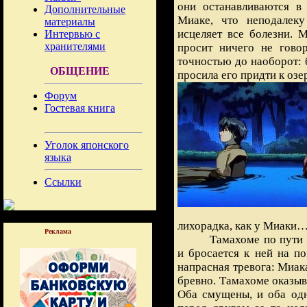
они останавливаются в
Дополнительные
Миаке, что неподалеку
материалы
исцеляет все болезни. М
Интервью с
хранителями
просит ничего не гово
точностью до наоборот: 
ОБЩЕНИЕ
просила его придти к озер
Форум
Гостевая книга
Уголок японского
языка
Ссылки
лихорадка, как у Миаки
Реклама
Тамахоме по пути
и бросается к ней на по
напрасная тревога: Миак
бревно. Тамахоме оказыв
Оба смущены, и оба од