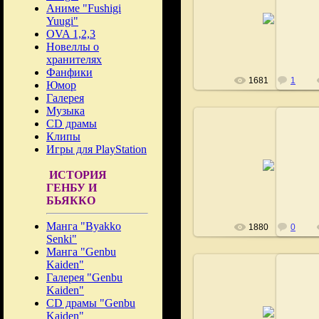
Аниме "Fushigi
27.12.2008
Yuugi"
Fushigi
OVA 1,2,3
Новеллы о
хранителях
Фанфики
1681
1
Юмор
Галерея
Музыка
CD драмы
Клипы
Игры для PlayStation
27.12.2008
ИСТОРИЯ
Fushigi
ГЕНБУ И
БЬЯККО
Манга "Byakko
1880
0
Senki"
Манга "Genbu
Kaiden"
Галерея "Genbu
Kaiden"
CD драмы "Genbu
27.12.2008
Kaiden"