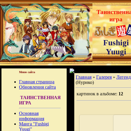
Таинственн
игра
Fushigi
Yuugi
Меню сайта
Главная
»
Галерея
»
Легенд
Главная страница
(Нурико)
Обновления сайта
картинок в альбоме:
12
ТАИНСТВЕННАЯ
ИГРА
Основная
информация
Манга "Fushigi
Yuugi"