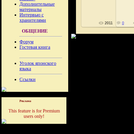
Fushigi
Дополнительные
материалы
Интервью с
хранителями
2011
0
ОБЩЕНИЕ
Форум
Гостевая книга
Уголок японского
языка
Ссылки
Реклама
This feature is for Premium
users only!