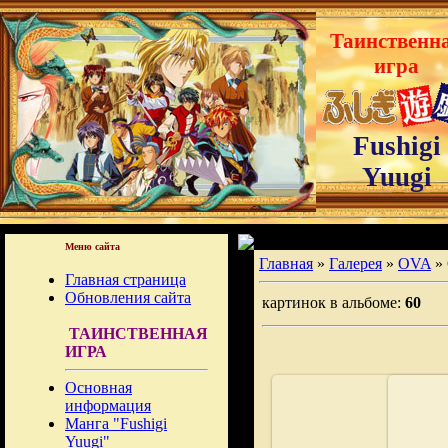
Таинственн
игра
Fushigi
Yuugi
Меню сайта
Главная
»
Галерея
»
OVA
»
Главная страница
Обновления сайта
картинок в альбоме:
60
ТАИНСТВЕННАЯ
ИГРА
Основная
информация
Манга "Fushigi
Yuugi"
07.03.2009