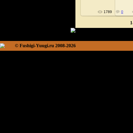
1789
0
1
© Fushigi-Yuugi.ru 2008-2026