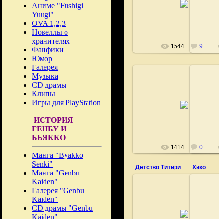
Аниме "Fushigi
Fushigi
Yuugi"
OVA 1,2,3
Новеллы о
хранителях
1544
9
Фанфики
Юмор
Галерея
Музыка
CD драмы
Клипы
07.03.2009
Игры для PlayStation
Fushigi
ИСТОРИЯ
ГЕНБУ И
БЬЯККО
1414
0
Манга "Byakko
Senki"
Детство Титири
Хико
Манга "Genbu
Kaiden"
Галерея "Genbu
Kaiden"
07.03.2009
CD драмы "Genbu
Kaiden"