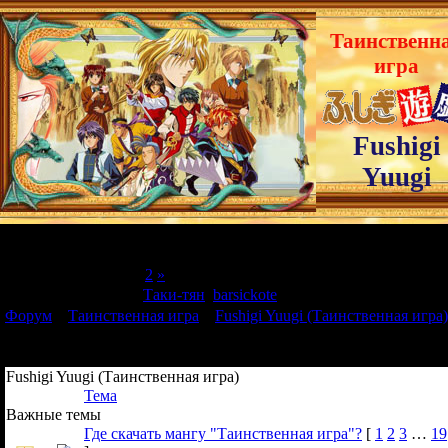
Таинственн
игра
Fushigi
Yuugi
Страница
1
из
2
1
2
»
Модератор форума:
Таки-тян
,
barsickote
Форум
»
Таинственная игра
»
Fushigi Yuugi (Таинственная игра)
Fushigi Yuugi (Таинственная игра)
Тема
Важные темы
Где скачать мангу "Таинственная игра"?
[
1
2
3
…
19