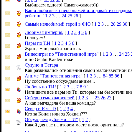
Выбираем одного! Самого-самого)))
Ваши любимые 5 персонажей или давайте создадим
рейтинг
[
1
2
3
…
24
25
26
]
Самый нелюбимый герой в ФЮ
[
1
2
3
…
28
29
30
]
Любимая империя.
[
1
2
3
4
5
6
]
Голосуем!
Пары по Т.И
[
1
2
3
4
5
6
]
Жрица + первый хранитель
Видеоигры по "Таинственной игре"
[
1
2
3
…
24
25
и по Genbu Kaiden тоже
Сузуно и Татара
Как развивались отношения самой малоизвестной п
Аниме "Таинственная игра"
[
1
2
3
…
84
85
86
]
Ну собственно обсуждаем аниме...
Любовь по ТИ!
[
1
2
3
…
7
8
9
]
Напишите все пары из Ти, которые вы бы хотели ви
Собери семь хранителей
[
1
2
3
…
25
26
27
]
А как выглядела бы ваша команда?
Север и Юг =D
[
1
2
3
4
]
Кто за Конан или за Хоккан???
Обсуждаем дубляжи "ТИ"
[
1
2
]
Какой для вас на втором месте после оригинала?