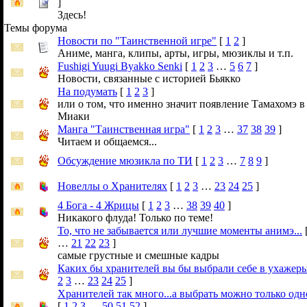
]
Здесь!
Темы форума
Новости по "Таинственной игре"
[
1
2
]
Аниме, манга, клипы, арты, игры, мюзиклы и т.п.
Fushigi Yuugi Byakko Senki
[
1
2
3
…
5
6
7
]
Новости, связанные с историей Бьякко
На подумать
[
1
2
3
]
или о том, что именно значит появление Тамахомэ в
Миаки
Манга "Таинственная игра"
[
1
2
3
…
37
38
39
]
Читаем и общаемся...
Обсуждение мюзикла по ТИ
[
1
2
3
…
7
8
9
]
Новеллы о Хранителях
[
1
2
3
…
23
24
25
]
4 Бога - 4 Жрицы
[
1
2
3
…
38
39
40
]
Никакого флуда! Только по теме!
То, что не забывается или лучшие моменты анимэ...
…
21
22
23
]
самые грустные и смешные кадры
Каких бы хранителей вы бы выбрали себе в ухажеры
2
3
…
23
24
25
]
Хранителей так много...а выбрать можно только одно
[
1
2
3
…
50
51
52
]