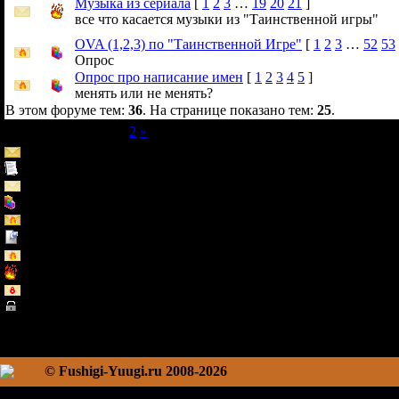
Музыка из сериала
[
1
2
3
…
19
20
21
]
все что касается музыки из "Таинственной игры"
OVA (1,2,3) по "Таинственной Игре"
[
1
2
3
…
52
53
Опрос
Опрос про написание имен
[
1
2
3
4
5
]
менять или не менять?
В этом форуме тем:
36
. На странице показано тем:
25
.
Страница
1
из
2
1
2
»
Обычная тема (Есть новые сообщения)
Обычная тема
Обычная тема (Нет новых сообщений)
Тема - опрос
Горячая тема (Есть новые сообщения)
Важная тема
Горячая тема (Нет новых сообщений)
Горячая тема
Закрытая тема (Нет новых сообщений)
Закрытая тема
© Fushigi-Yuugi.ru 2008-2026