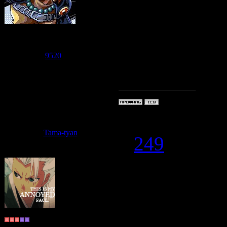
бить Майо! Т
XXDDDDDD
Судзаку
Группа: Модераторы
Сообщений:
7471
мне нравитс
Репутация:
9520
Статус:
Offline
тему* XXD
Дата: Среда,
Tama-tyan
#
249
Lina-chan
, 
эндинг вто
марш!XXX
~Shiki Cat~
Группа: Пользователи