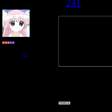
#
241
Quote
(
Lina-chan
)
а когда я с
все передела
Долгожитель
императорск
Группа: Пользователи
Сообщений:
596
я, швыряю Ф
Репутация:
113
Статус:
Offline
ее забираем 
нить решим
Точно!!! ее 
персонажей 