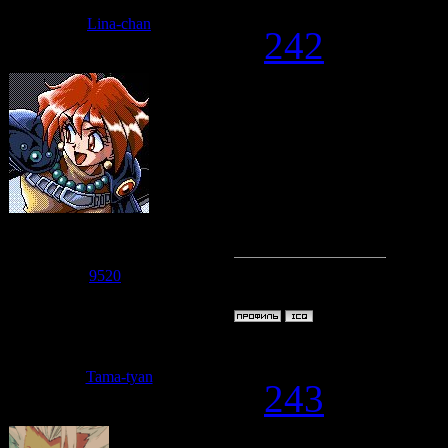
Дата: Среда,
Lina-chan
#
242
Таки-тян
, т
дальше реши
нейтрализует
как маг гов
Судзаку
Группа: Модераторы
Сообщений:
7471
Репутация:
9520
Статус:
Offline
Дата: Среда,
Tama-tyan
#
243