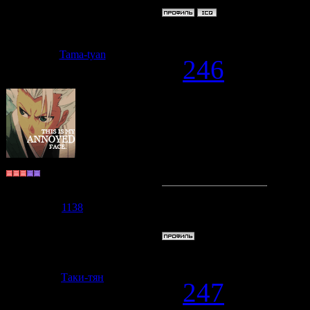
Дата: Среда,
Tama-tyan
#
246
Народ, а вам
отклонились
XXXXXXX
~Shiki Cat~
Группа: Пользователи
Сообщений:
978
Мастер по ф
Репутация:
1138
Статус:
Offline
Дата: Среда,
Таки-тян
#
247