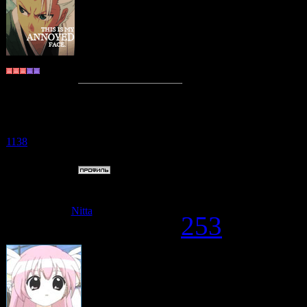
Lina-chan
, кроче 
Мйо от этого голов
треснет!XXXXX
~Shiki Cat~
Группа:
Пользователи
Мастер по фигурной
Сообщений:
978
Репутация:
1138
Статус:
Offline
Дата: Среда,
Nitta
#
253
Lina-chan
, 
таким то му