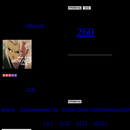
Дата: Среда,
Tama-tyan
#
260
Lina-chan
, 
Мастер по ф
~Shiki Cat~
Группа: Пользователи
Сообщений:
978
Репутация:
1138
Статус:
Offline
Форум
»
Таинственная игра
»
Fushigi Yuugi (Таинственная игра)
из "Таинственной игры")
Страница
13
из
21
«
1
2
…
11
12
13
14
15
…
20
21
»