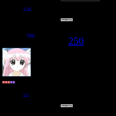
Сообщений:
978
Мастер по ф
Репутация:
1138
Статус:
Offline
Дата: Среда,
Nitta
#
250
хахаха)))) то
Долгожитель
Группа: Пользователи
Сообщений:
596
Репутация:
113
Статус:
Offline
Дата: Среда,