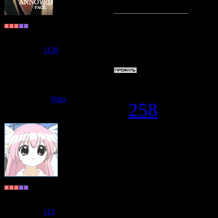
~Shiki Cat~
Мастер по ф
Группа: Пользователи
Сообщений:
978
Репутация:
1138
Статус:
Offline
Дата: Среда,
Nitta
#
258
Анимешка
,
хороший?))) 
какие-то мо
Долгожитель
Группа: Пользователи
Сообщений:
596
Репутация:
113