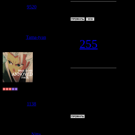
Сообщений:
7471
Репутация:
9520
Статус:
Offline
Дата: Среда,
Tama-tyan
#
255
Lina-chan
, 
Мастер по ф
~Shiki Cat~
Группа: Пользователи
Сообщений:
978
Репутация:
1138
Статус:
Offline
Дата: Среда,
Nitta