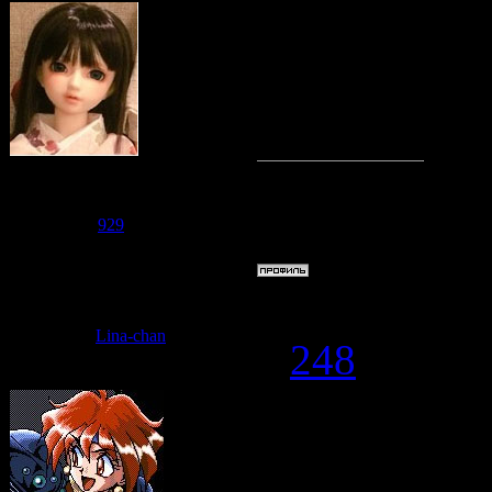
Почему же, 
,как убивать
душе звучит
Судзаку
Группа: Модераторы
Сообщений:
2476
Репутация:
929
Статус:
Offline
Дата: Среда,
Lina-chan
#
248
Анимешка
,
самую офиге