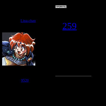
Статус:
Offline
Дата: Среда,
Lina-chan
#
259
Nitta
, не, э
*ржу* XXD
ЛЮДИ! А пой
обсудим!
Судзаку
Группа: Модераторы
Сообщений:
7471
Репутация:
9520
Статус:
Offline
Сообщение 
Среда, 24.06