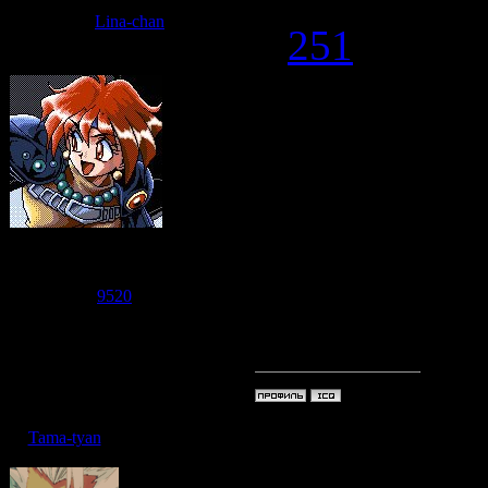
Lina-chan
#
251
Анимешка
,
Шабранигдо!
XXXXXXXDD
для фона (Н
Судзаку
Группа: Модераторы
Сообщений:
7471
Лины Инверс
Репутация:
9520
Статус:
Offline
XXXXXXDDD
Дата: Среда, 24.06.
Tama-tyan