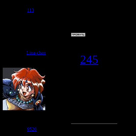
Сообщений:
596
мы вернем р
Репутация:
113
Статус:
Offline
расправимся
Дата: Среда,
Lina-chan
#
245
Nitta
, вот-в
XD И с ребе
Я ж в нее в
швыранулас
Судзаку
Группа: Модераторы
Сообщений:
7471
Репутация:
9520
Статус:
Offline