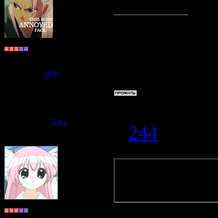
Nitta
, полно
Мастер по ф
~Shiki Cat~
Группа: Пользователи
Сообщений:
978
Репутация:
1138
Статус:
Offline
Дата: Среда,
Nitta
#
244
Quote
(
Таки-тян
)
а тебе ребен
он был тогда
Долгожитель
Группа: Пользователи