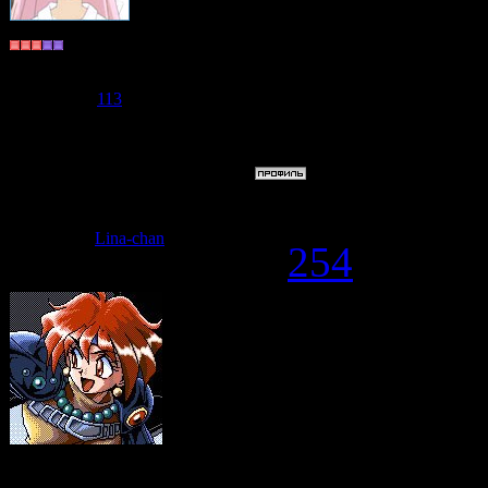
Добавлено
(
Долгожитель
Группа: Пользователи
----------------
Сообщений:
596
Репутация:
113
Статус:
Offline
Анимешка
,
Дата: Среда,
Lina-chan
#
254
Анимешка
,
еще Ремми пр
а опробовать
XXDDDDD
Судзаку
Группа: Модераторы