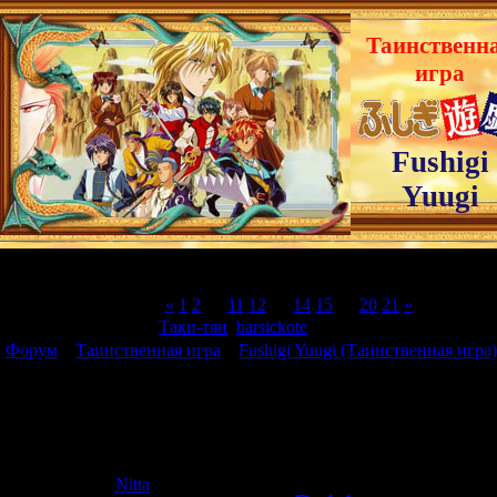
Таинственн
игра
Fushigi
Yuugi
Страница
13
из
21
«
1
2
…
11
12
13
14
15
…
20
21
»
Модератор форума:
Таки-тян
,
barsickote
Форум
»
Таинственная игра
»
Fushigi Yuugi (Таинственная игра)
из "Таинственной игры")
Музыка из сериала
Дата: Среда,
Nitta