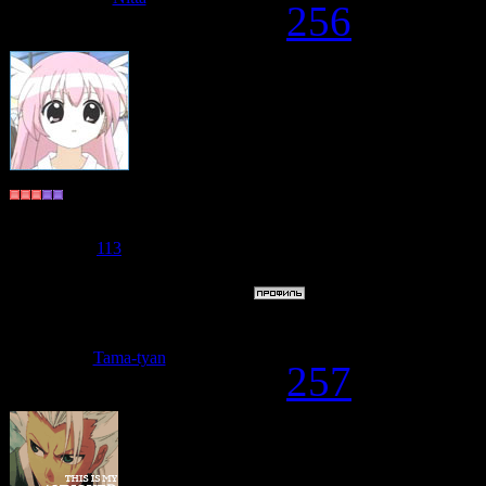
#
256
Lina-chan
, 
хранителей))
Долгожитель
Группа: Пользователи
Сообщений:
596
Репутация:
113
Статус:
Offline
Дата: Среда,
Tama-tyan
#
257
Nitta
, Храни
будем?))))))))