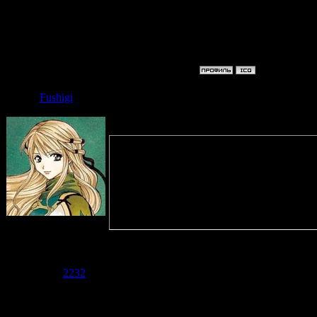
"Tokorode
"Tomato! 
Дата: Суббота, 0
Fushigi
Quote
(
Таки-тян
)
Народ, ура, на с
ГК!!!!!!!!!!!!!!!
что там написано
Admin
Группа:
Администраторы
Сообщений:
1568
Написано, что "F
Репутация:
2232
Статус:
Offline
выходит, и что о