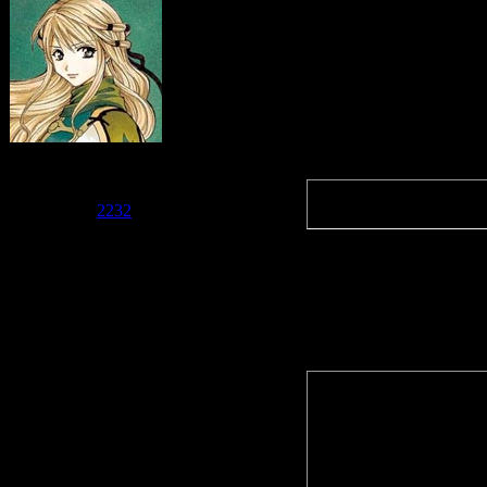
Ну на сай
июня выхо
там июль 
Admin
Quote
(
asx_tany
Группа: Администраторы
Сообщений:
1568
а это ско
Репутация:
2232
Статус:
Offline
278 руб. 
Quote
(
Клео-тя
Надо же, 
Сайро это