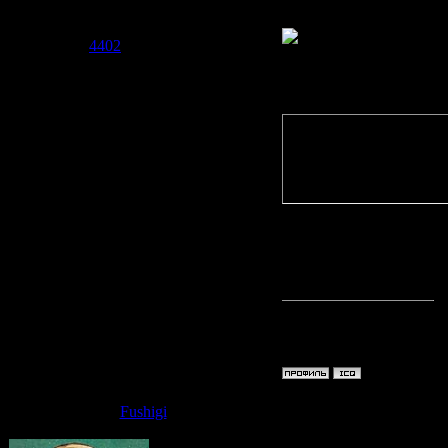
дальше, а
Группа: Модераторы
Сообщений:
1697
Репутация:
4402
Статус:
Offline
Quote
(
Fushigi
)
Стоит 830
заказать х
а это ско
貴方とず
Дата: Суб
Fushigi