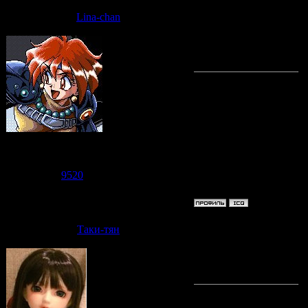
Дата: Пят
Lina-chan
Таки-тян
Судзаку
Группа: Модераторы
Сообщений:
7471
Репутация:
9520
Статус:
Offline
Дата: Пят
Таки-тян
Lina-cha