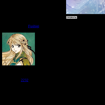
Дата: Вто
Fushigi
Вчера в Я
"Генбу Ка
или хотя 
журнала д
Admin
Группа: Администраторы
Сообщений:
1568
собиралас
Репутация:
2232
Статус:
Offline
пока толь
ждала!!!!