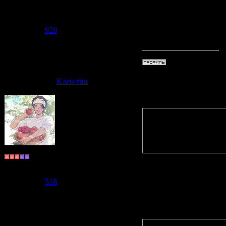
Судзаку
Может что
Группа: Модераторы
Сообщений:
2476
так бы но
Репутация:
929
Статус:
Offline
Дата: Суб
Клео-тян
Quote
(
Fushigi
)
опять пр
июня
Монах
Группа: Пользователи
Сообщений:
588
О да, при
Репутация:
518
Статус:
Offline
Quote
(
Fushigi
)