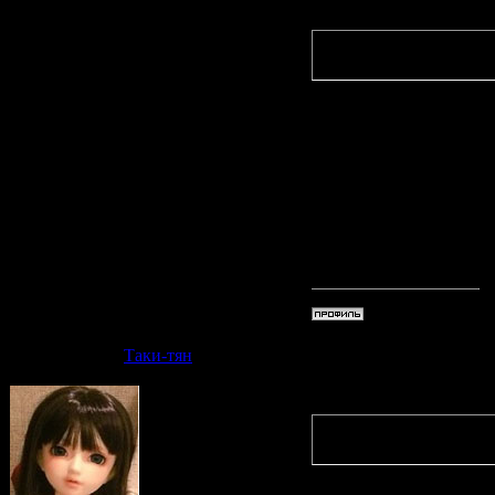
Quote
(
Таки-тя
Интересно
может быт
на эту тем
или их вы
Дата: Вто
Таки-тян
Quote
(
Yui_Ain
вот же на