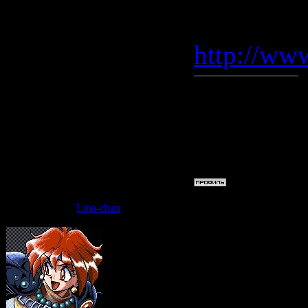
переведи,
http://ww
Сообщени
04.06.201
Дата: Пят
Lina-chan
Таки-тян
смысл тог
Кайден во