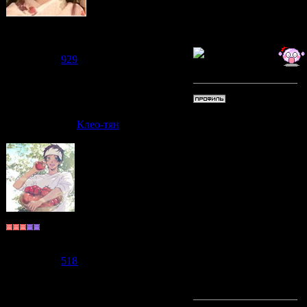
выходит и
Судзаку
Группа: Модераторы
Сообщений:
2476
Репутация:
929
Статус:
Offline
Дата: Пят
Клео-тян
Таки-тян
забросила
вещь! Но 
Монах
Группа: Пользователи
после экз
Сообщений:
588
Репутация:
518
закрыли ж
Статус:
Offline