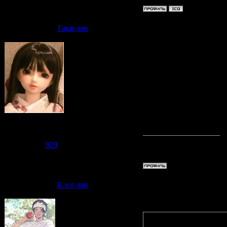
Дата: Пят
Таки-тян
Lina-cha
сказала, 
оглянутьс
на все 2 г
Судзаку
Группа: Модераторы
Сообщений:
2476
Репутация:
929
Статус:
Offline
Дата: Пят
Клео-тян
Quote
(
Таки-тя
два года.