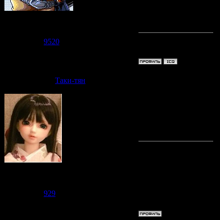
за то, чт
Судзаку
Группа: Модераторы
Сообщений:
7471
Репутация:
9520
Статус:
Offline
Дата: Пят
Таки-тян
Lina-cha
пришлось 
Судзаку
Группа: Модераторы
Сообщений:
2476
Репутация:
929
Статус:
Offline