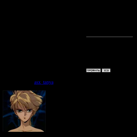
Сайро это
конкретне
нравится!
"Tokorode
"Tomato! 
Дата: Суб
asx_tanya
Будем над
ведь чем 
получим 
Seiryuu no Miko