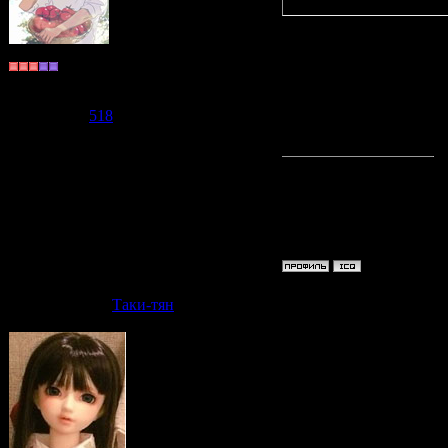
Монах
Да ладно?
Группа: Пользователи
Сообщений:
588
от ТИ, по
Репутация:
518
Статус:
Offline
"Tokorode
"Tomato! 
Дата: Пят
Таки-тян
Клео-тян
июне, а Г
,и вот вс