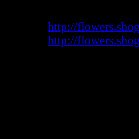
А вот анонсы от 
http://flowers.sh
http://flowers.sh
"Выходит долго
60 страниц и цв
Это приквел к ле
Продолжение исто
журнале "Ринка"! 
снова вернулась 