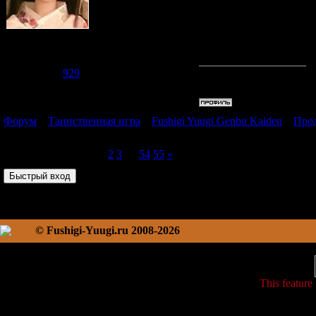
Ой, я сле
в 4 месяц
Судзаку
Группа: Модераторы
Сообщений:
2476
Репутация:
929
Статус:
Offline
Форум
»
Таинственная игра
»
Fushigi Yuugi Genbu Kaiden
»
Прод
продолжение :))
Страница
1
из
55
1
2
3
…
54
55
»
© Fushigi-Yuugi.ru 2008-2026
This feature