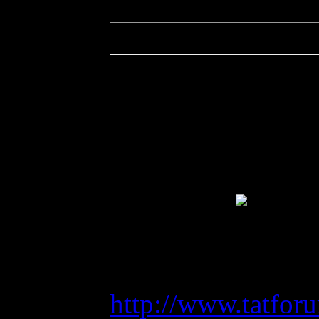
Quote
(
Клео-тян
)
Как давно закрыл
2 года назад его 
Haagasu
, приколь
Клео-тян
, а мы 
Монголия
Я тут кстати еще 
такое племя дейс
http://www.tatfor