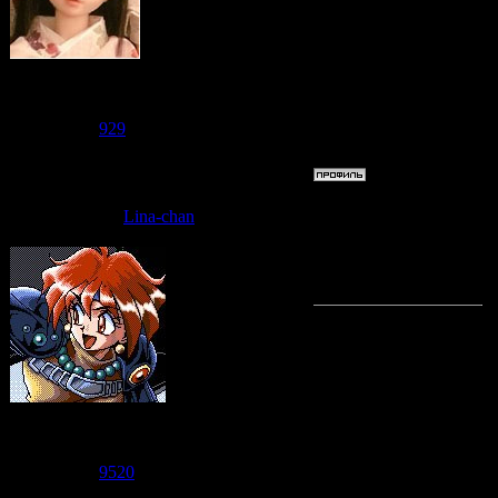
Судзаку
Группа: Модераторы
Сообщений:
2476
Репутация:
929
Статус:
Offline
Дата: Пят
Lina-chan
Таки-тян
Судзаку
Группа: Модераторы
Сообщений:
7471
Репутация:
9520
Статус:
Offline