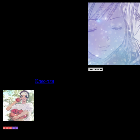
Дата: Вто
Клео-тян
Fushigi
, 
Думаю, не
Монах
"Tokorode
Группа: Пользователи
Сообщений:
588