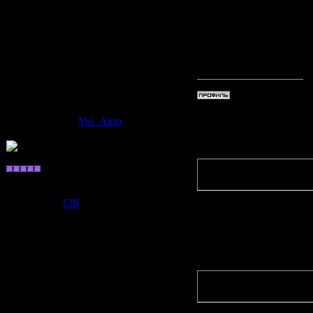
Кстати,
F
выйдет 33
Дата: Вто
Yui_Aino
Quote
(
Таки-тя
Хранитель
а ничего 
Группа: Пользователи
Сообщений:
128
Репутация:
128
Статус:
Offline
вот же на
Quote
(
Fushigi
)
Следующая