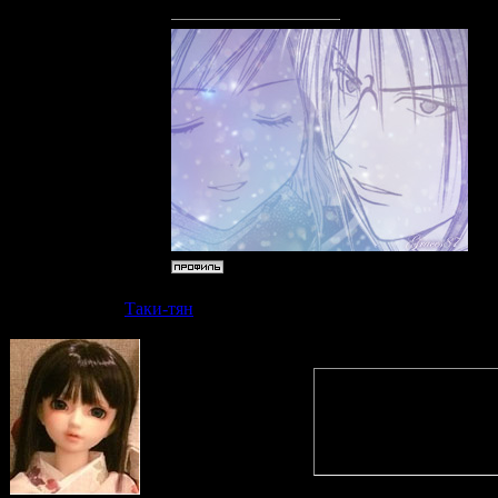
Дата: Суб
Таки-тян
Quote
(
Fushigi
)
Я не поня
то есть и