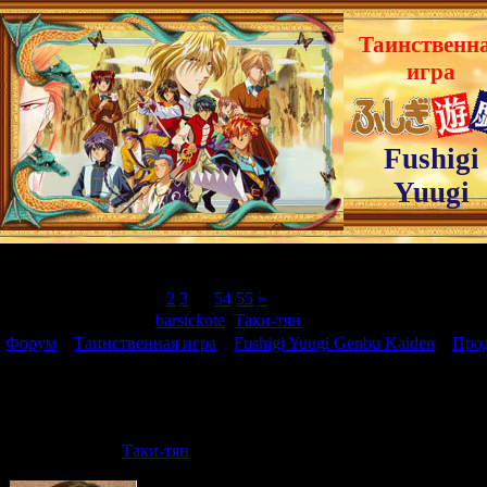
Таинственн
игра
Fushigi
Yuugi
Страница
1
из
55
1
2
3
…
54
55
»
Модератор форума:
barsickote
,
Таки-тян
Форум
»
Таинственная игра
»
Fushigi Yuugi Genbu Kaiden
»
Прод
продолжение :))
Продолжение Fushigi Yuugi Genbu Kaiden - новые главы!
Дата: Пят
Таки-тян