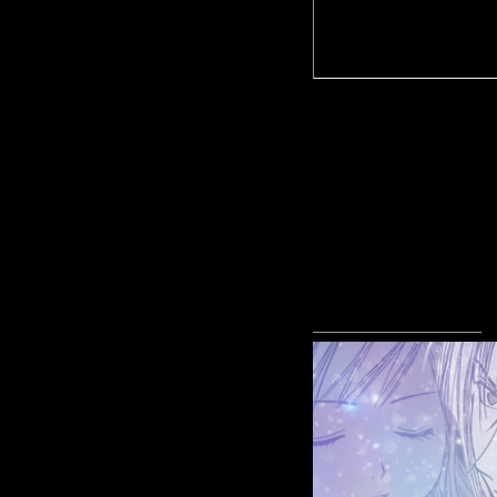
конкретне
нравится!
С Монголи
страна, к
Поэтому о
стран мно