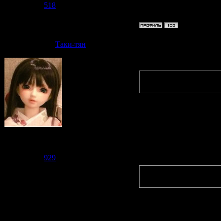
"Tomato! 
Репутация:
518
Статус:
Offline
Дата: Вто
Таки-тян
Quote
(
Fushigi
)
и погово
Мне даже 
нему поп
Судзаку
Группа: Модераторы
Сообщений:
2476
Quote
(
Клео-тя
Репутация:
929
Статус:
Offline
спасибо 
Ага,. а т