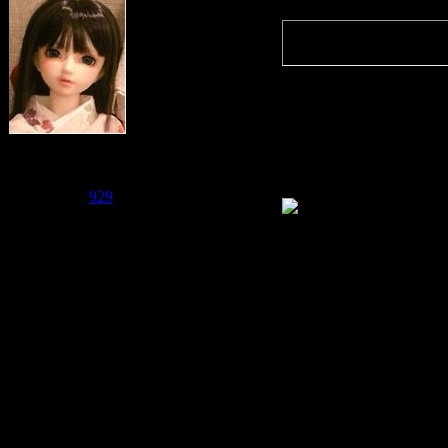
Quote
(
Fushigi
)
А потом б
Судзаку
Группа: Модераторы
Ага, я ду
Сообщений:
2476
Репутация:
929
Статус:
Offline
Добавле
------------
Народ, ур
обновление