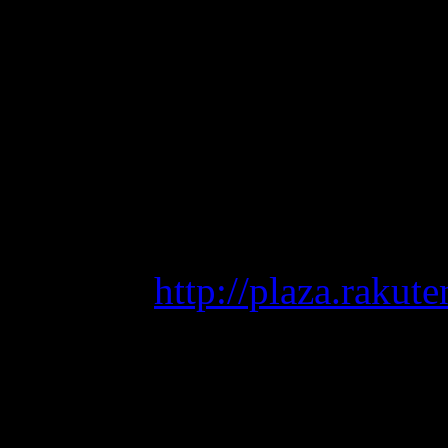
Няяя, там новые 
моему все-таки с
Kangatari", упрос
острыми... Но все
узнать чего там д
А это из ее блога:
http://plaza.raku
Там тоже новые к
не рисовала ГК (
дольше!) А эти к