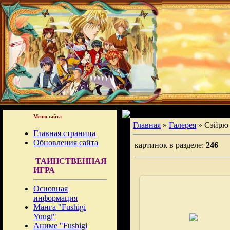
Меню сайта
Главная
»
Галерея
» Сэйрю
Главная страница
Обновления сайта
картинок в разделе:
246
ТАИНСТВЕННАЯ
ИГРА
Основная
информация
Манга "Fushigi
02.08.2008
Yuugi"
Аниме "Fushigi
Fushigi