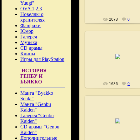
Yuugi"
OVA 1,2,3
Новеллы о
хранителях
2078
0
Фанфики
Юмор
Галерея
Музыка
CD драмы
02.08.2008
Клипы
Игры для PlayStation
Fushigi
ИСТОРИЯ
ГЕНБУ И
БЬЯККО
1636
0
Манга "Byakko
Senki"
Манга "Genbu
Kaiden"
Галерея "Genbu
04.08.2008
Kaiden"
Fushigi
CD драмы "Genbu
Kaiden"
Дополнительные