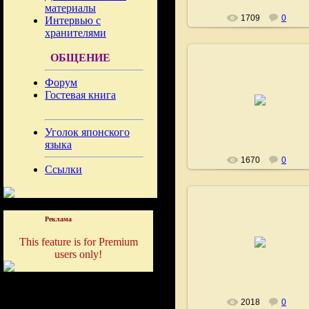
материалы
1709
0
Интервью с
хранителями
ОБЩЕНИЕ
Форум
04.08.2008
Гостевая книга
Fushigi
Уголок японского
языка
1670
0
Ссылки
Реклама
04.08.2008
This feature is for Premium
users only!
Fushigi
2018
0