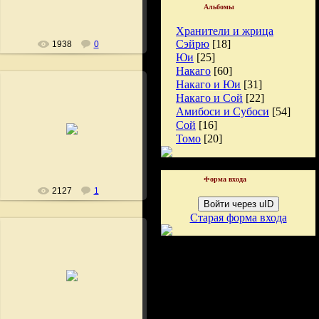
Альбомы
Хранители и жрица
Сэйрю
[18]
1938
0
Юи
[25]
Накаго
[60]
Накаго и Юи
[31]
Накаго и Сой
[22]
Амибоси и Субоси
[54]
04.08.2008
Сой
[16]
Томо
[20]
Fushigi
Форма входа
2127
1
Войти через uID
Старая форма входа
04.08.2008
Fushigi