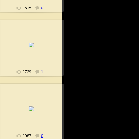
1515
0
04.08.2008
Fushigi
1729
1
04.08.2008
Fushigi
1987
0