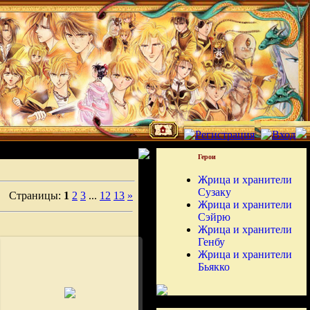
Герои
Жрица и хранители
Сузаку
Страницы:
1
2
3
...
12
13
»
Жрица и хранители
Сэйрю
Жрица и хранители
Генбу
Жрица и хранители
Бьякко
02.08.2008
Fushigi