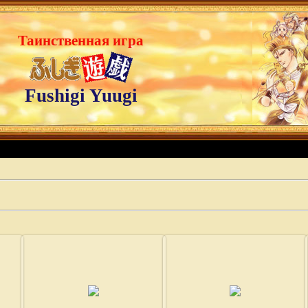
Таинственная игра
Fushigi Yuugi
02.08.2008
02.08.2008
Fushigi
Fushigi