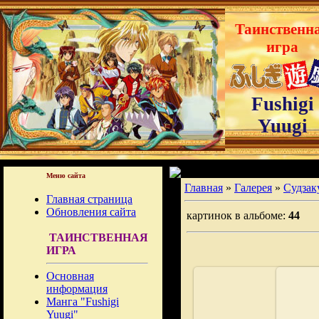
Таинственн
игра
Fushigi
Yuugi
Меню сайта
Главная
»
Галерея
»
Судзак
Главная страница
Обновления сайта
картинок в альбоме:
44
ТАИНСТВЕННАЯ
ИГРА
Основная
информация
Манга "Fushigi
Yuugi"
02.08.2008