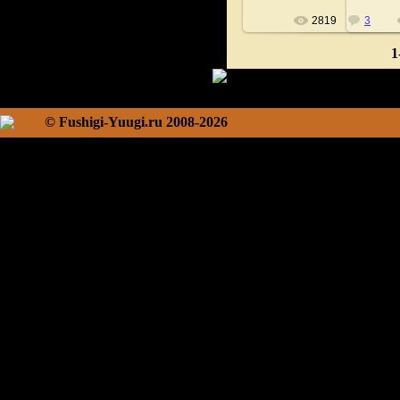
2819
3
1
© Fushigi-Yuugi.ru 2008-2026