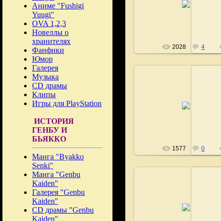
Аниме "Fushigi
Fushigi
Yuugi"
OVA 1,2,3
Новеллы о
хранителях
2028
4
Фанфики
Юмор
Галерея
Музыка
CD драмы
Клипы
02.08.2008
Игры для PlayStation
Fushigi
ИСТОРИЯ
ГЕНБУ И
БЬЯККО
1577
0
Манга "Byakko
Senki"
Манга "Genbu
Kaiden"
Галерея "Genbu
Kaiden"
02.08.2008
CD драмы "Genbu
Fushigi
Kaiden"