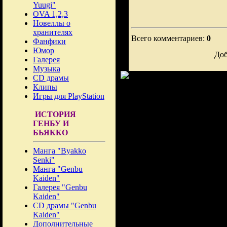
Yuugi"
OVA 1,2,3
Новеллы о
хранителях
Всего комментариев:
0
Фанфики
Юмор
Доб
Галерея
Музыка
CD драмы
Клипы
Игры для PlayStation
ИСТОРИЯ
ГЕНБУ И
БЬЯККО
Манга "Byakko
Senki"
Манга "Genbu
Kaiden"
Галерея "Genbu
Kaiden"
CD драмы "Genbu
Kaiden"
Дополнительные