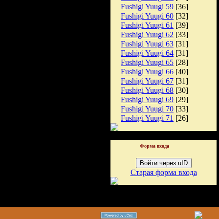
Fushigi Yuugi 59
[36]
Fushigi Yuugi 60
[32]
Fushigi Yuugi 61
[39]
Fushigi Yuugi 62
[33]
Fushigi Yuugi 63
[31]
Fushigi Yuugi 64
[31]
Fushigi Yuugi 65
[28]
Fushigi Yuugi 66
[40]
Fushigi Yuugi 67
[31]
Fushigi Yuugi 68
[30]
Fushigi Yuugi 69
[29]
Fushigi Yuugi 70
[33]
Fushigi Yuugi 71
[26]
Форма входа
Войти через uID
Старая форма входа