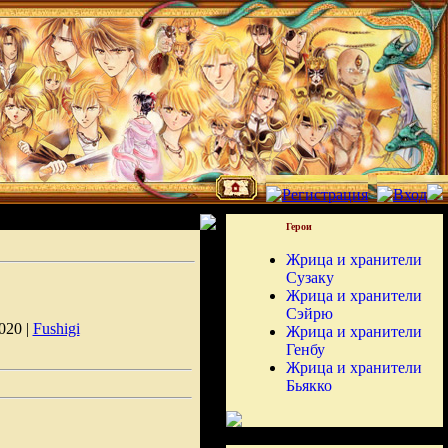
Герои
Жрица и хранители
Сузаку
Жрица и хранители
Сэйрю
020 |
Fushigi
Жрица и хранители
Генбу
Жрица и хранители
Бьякко