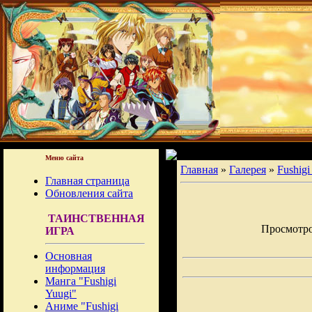
Меню сайта
Главная
»
Галерея
»
Fushigi
Главная страница
Обновления сайта
ТАИНСТВЕННАЯ
Просмотров
ИГРА
Основная
информация
Манга "Fushigi
Yuugi"
Аниме "Fushigi