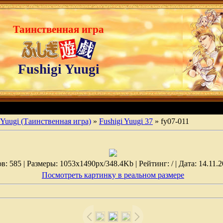
Таинственная игра
Fushigi Yuugi
 Yuugi (Таинственная игра)
»
Fushigi Yuugi 37
» fy07-011
: 585 | Размеры: 1053x1490px/348.4Kb | Рейтинг: / | Дата: 14.11.2
Посмотреть картинку в реальном размере