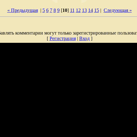
« Предыдущая
|
5
6
7
8
9
[
10
]
11
12
13
14
15
|
Следующая »
авлять комментарии могут только зарегистрированные пользова
[
Регистрация
|
Вход
]