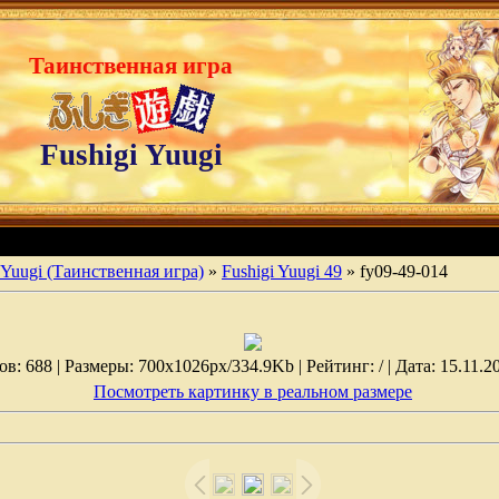
Таинственная игра
Fushigi Yuugi
 Yuugi (Таинственная игра)
»
Fushigi Yuugi 49
» fy09-49-014
: 688 | Размеры: 700x1026px/334.9Kb | Рейтинг: / | Дата: 15.11.2
Посмотреть картинку в реальном размере