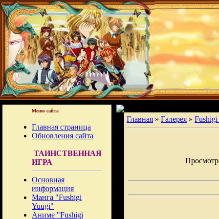
Меню сайта
Главная
»
Галерея
»
Fushigi
Главная страница
Обновления сайта
ТАИНСТВЕННАЯ
Просмотров
ИГРА
Основная
информация
Манга "Fushigi
Yuugi"
Аниме "Fushigi