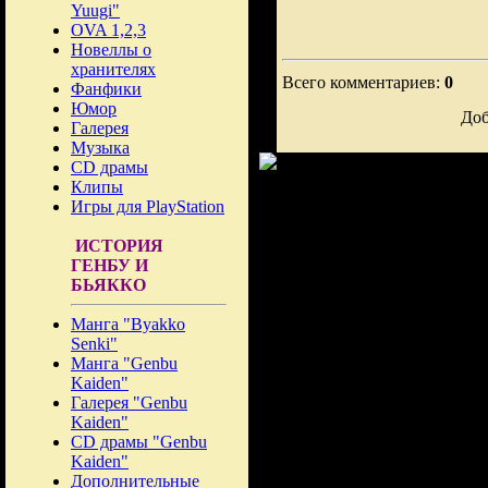
Yuugi"
OVA 1,2,3
Новеллы о
хранителях
Всего комментариев:
0
Фанфики
Юмор
Доб
Галерея
Музыка
CD драмы
Клипы
Игры для PlayStation
ИСТОРИЯ
ГЕНБУ И
БЬЯККО
Манга "Byakko
Senki"
Манга "Genbu
Kaiden"
Галерея "Genbu
Kaiden"
CD драмы "Genbu
Kaiden"
Дополнительные