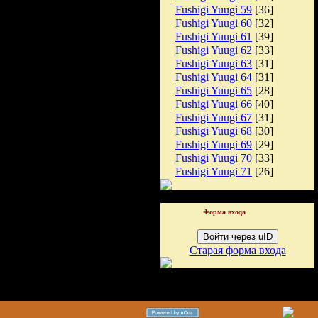
Fushigi Yuugi 59
[36]
Fushigi Yuugi 60
[32]
Fushigi Yuugi 61
[39]
Fushigi Yuugi 62
[33]
Fushigi Yuugi 63
[31]
Fushigi Yuugi 64
[31]
Fushigi Yuugi 65
[28]
Fushigi Yuugi 66
[40]
Fushigi Yuugi 67
[31]
Fushigi Yuugi 68
[30]
Fushigi Yuugi 69
[29]
Fushigi Yuugi 70
[33]
Fushigi Yuugi 71
[26]
Форма входа
Войти через uID
Старая форма входа