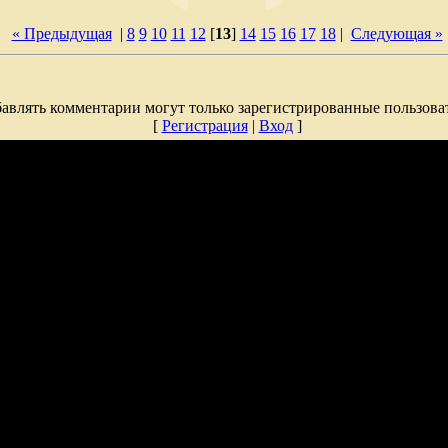
« Предыдущая
|
8
9
10
11
12
[
13
]
14
15
16
17
18
|
Следующая »
авлять комментарии могут только зарегистрированные пользова
[
Регистрация
|
Вход
]