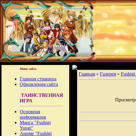
Меню сайта
Главная
»
Галерея
»
Fushigi
Главная страница
Обновления сайта
ТАИНСТВЕННАЯ
Просмотров
ИГРА
Основная
информация
Манга "Fushigi
Yuugi"
Аниме "Fushigi