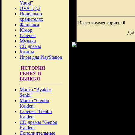
Yuugi"
OVA 1,2,3
Новеллы о
хранителях
Всего комментариев:
0
Фанфики
Юмор
Доб
Галерея
Музыка
CD драмы
Клипы
Игры для PlayStation
ИСТОРИЯ
ГЕНБУ И
БЬЯККО
Манга "Byakko
Senki"
Манга "Genbu
Kaiden"
Галерея "Genbu
Kaiden"
CD драмы "Genbu
Kaiden"
Дополнительные