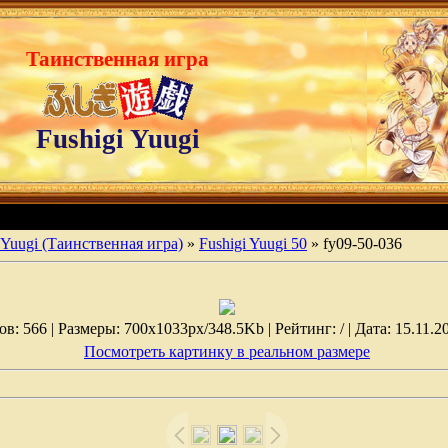
Таинственная игра
Fushigi Yuugi
 Yuugi (Таинственная игра)
»
Fushigi Yuugi 50
» fy09-50-036
: 566 | Размеры: 700x1033px/348.5Kb | Рейтинг: / | Дата: 15.11.2
Посмотреть картинку в реальном размере