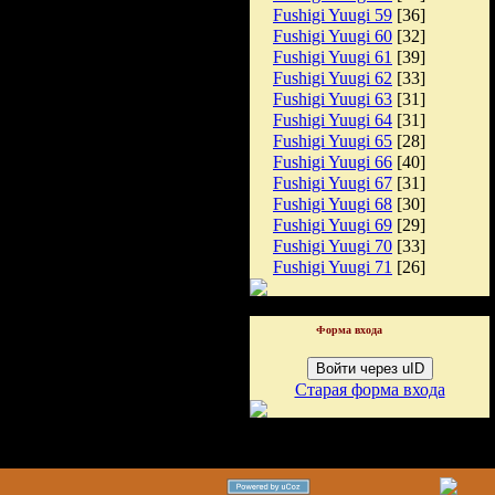
Fushigi Yuugi 59
[36]
Fushigi Yuugi 60
[32]
Fushigi Yuugi 61
[39]
Fushigi Yuugi 62
[33]
Fushigi Yuugi 63
[31]
Fushigi Yuugi 64
[31]
Fushigi Yuugi 65
[28]
Fushigi Yuugi 66
[40]
Fushigi Yuugi 67
[31]
Fushigi Yuugi 68
[30]
Fushigi Yuugi 69
[29]
Fushigi Yuugi 70
[33]
Fushigi Yuugi 71
[26]
Форма входа
Войти через uID
Старая форма входа