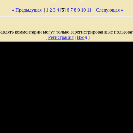
« Предыдущая
|
1
2
3
4
[
5
]
6
7
8
9
10
11
|
Следующая »
авлять комментарии могут только зарегистрированные пользова
[
Регистрация
|
Вход
]