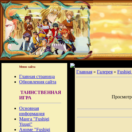
Меню сайта
Главная
»
Галерея
»
Fushigi
Главная страница
Обновления сайта
ТАИНСТВЕННАЯ
Просмотров
ИГРА
Основная
информация
Манга "Fushigi
Yuugi"
Аниме "Fushigi