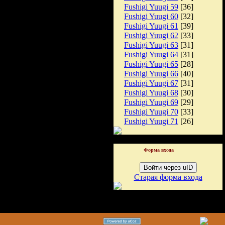
Fushigi Yuugi 59
[36]
Fushigi Yuugi 60
[32]
Fushigi Yuugi 61
[39]
Fushigi Yuugi 62
[33]
Fushigi Yuugi 63
[31]
Fushigi Yuugi 64
[31]
Fushigi Yuugi 65
[28]
Fushigi Yuugi 66
[40]
Fushigi Yuugi 67
[31]
Fushigi Yuugi 68
[30]
Fushigi Yuugi 69
[29]
Fushigi Yuugi 70
[33]
Fushigi Yuugi 71
[26]
Форма входа
Войти через uID
Старая форма входа