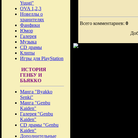
Yuugi"
OVA 1,2,3
Новеллы о
хранителях
Всего комментариев:
0
Фанфики
Юмор
Доб
Галерея
Музыка
CD драмы
Клипы
Игры для PlayStation
ИСТОРИЯ
ГЕНБУ И
БЬЯККО
Манга "Byakko
Senki"
Манга "Genbu
Kaiden"
Галерея "Genbu
Kaiden"
CD драмы "Genbu
Kaiden"
Дополнительные