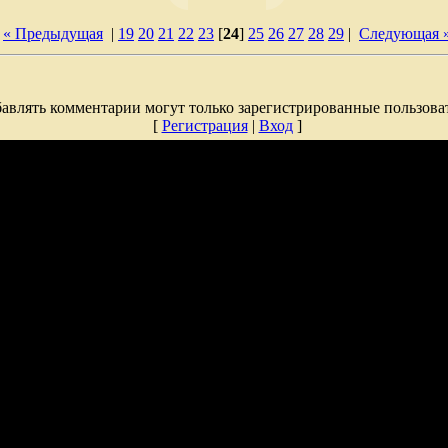
« Предыдущая
|
19
20
21
22
23
[
24
]
25
26
27
28
29
|
Следующая 
авлять комментарии могут только зарегистрированные пользова
[
Регистрация
|
Вход
]