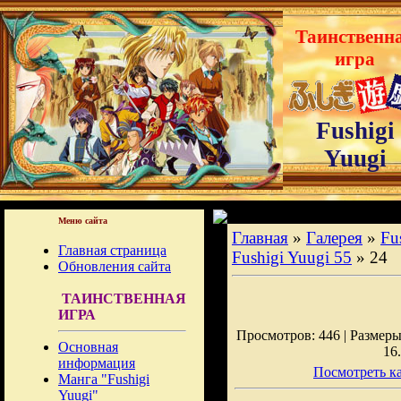
Таинственн
игра
Fushigi
Yuugi
Меню сайта
Главная
»
Галерея
»
Fu
Главная страница
Fushigi Yuugi 55
» 24
Обновления сайта
ТАИНСТВЕННАЯ
ИГРА
Просмотров: 446 | Размеры:
Основная
16
информация
Посмотреть ка
Манга "Fushigi
Yuugi"