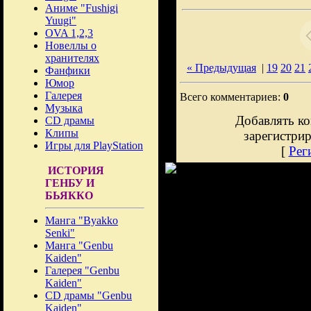
Аниме "Fushigi
Yuugi"
OVA 1,2,3
Новеллы о
хранителях
« Предыдущая
|
19
20
21
Фанфики
Юмор
Галерея
Всего комментариев:
0
Музыка
Добавлять ко
CD драмы
Клипы
зарегистри
Игры для PlayStation
[
Рег
ИСТОРИЯ
ГЕНБУ И
БЬЯККО
Манга "Byakko
Senki"
Манга "Genbu
Kaiden"
Галерея "Genbu
Kaiden"
CD драмы "Genbu
Kaiden"