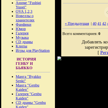
Аниме "Fushigi
Yuugi"
OVA 1,2,3
Новеллы о
хранителях
« Предыдущая
|
40
41
42
Фанфики
Юмор
Галерея
Всего комментариев:
0
Музыка
Добавлять ко
CD драмы
Клипы
зарегистри
Игры для PlayStation
[
Рег
ИСТОРИЯ
ГЕНБУ И
БЬЯККО
Манга "Byakko
Senki"
Манга "Genbu
Kaiden"
Галерея "Genbu
Kaiden"
CD драмы "Genbu
Kaiden"