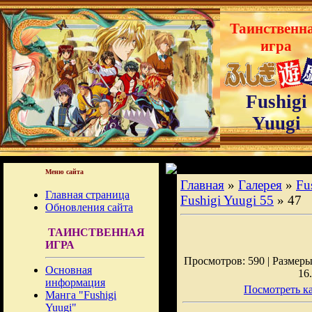
Таинственн
игра
Fushigi
Yuugi
Меню сайта
Главная
»
Галерея
»
Fu
Главная страница
Fushigi Yuugi 55
» 47
Обновления сайта
ТАИНСТВЕННАЯ
ИГРА
Просмотров: 590 | Размеры:
Основная
16
информация
Посмотреть ка
Манга "Fushigi
Yuugi"