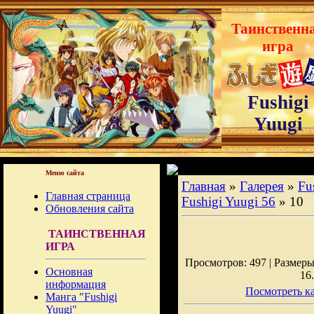
Таинственн
игра
Fushigi
Yuugi
Меню сайта
Главная
»
Галерея
»
Fu
Главная страница
Fushigi Yuugi 56
» 10
Обновления сайта
ТАИНСТВЕННАЯ
ИГРА
Просмотров: 497 | Размеры:
Основная
16
информация
Посмотреть ка
Манга "Fushigi
Yuugi"