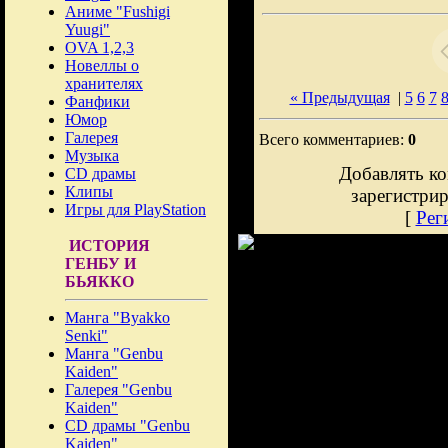
Аниме "Fushigi
Yuugi"
OVA 1,2,3
Новеллы о
хранителях
« Предыдущая
|
5
6
7
Фанфики
Юмор
Галерея
Всего комментариев:
0
Музыка
Добавлять ко
CD драмы
Клипы
зарегистри
Игры для PlayStation
[
Рег
ИСТОРИЯ
ГЕНБУ И
БЬЯККО
Манга "Byakko
Senki"
Манга "Genbu
Kaiden"
Галерея "Genbu
Kaiden"
CD драмы "Genbu
Kaiden"