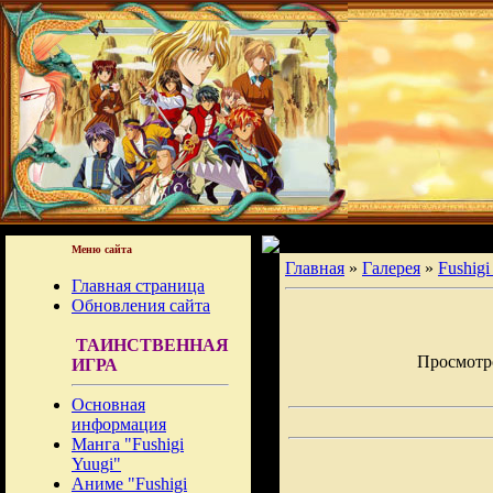
Меню сайта
Главная
»
Галерея
»
Fushigi
Главная страница
Обновления сайта
ТАИНСТВЕННАЯ
Просмотров
ИГРА
Основная
информация
Манга "Fushigi
Yuugi"
Аниме "Fushigi