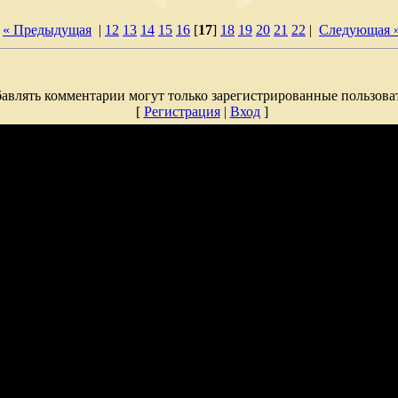
« Предыдущая
|
12
13
14
15
16
[
17
]
18
19
20
21
22
|
Следующая 
авлять комментарии могут только зарегистрированные пользова
[
Регистрация
|
Вход
]