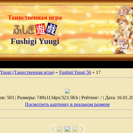
Таинственная игра
Fushigi Yuugi
 Yuugi (Таинственная игра)
»
Fushigi Yuugi 56
» 17
: 503 | Размеры: 749x1134px/323.5Kb | Рейтинг: / | Дата: 16.01.2
Посмотреть картинку в реальном размере