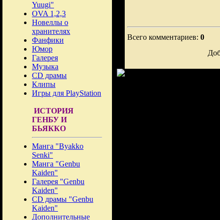
Yuugi"
OVA 1,2,3
Новеллы о
хранителях
Всего комментариев:
0
Фанфики
Юмор
Доб
Галерея
Музыка
CD драмы
Клипы
Игры для PlayStation
ИСТОРИЯ
ГЕНБУ И
БЬЯККО
Манга "Byakko
Senki"
Манга "Genbu
Kaiden"
Галерея "Genbu
Kaiden"
CD драмы "Genbu
Kaiden"
Дополнительные