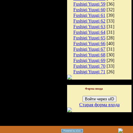
Fushigi Yuugi 59
[36]
Fushigi Yuugi 60
[32]
Fushigi Yuugi 61
[39]
Fushigi Yuugi 62
[33]
Fushigi Yuugi 63
[31]
Fushigi Yuugi 64
[31]
Fushigi Yuugi 65
[28]
Fushigi Yuugi 66
[40]
Fushigi Yuugi 67
[31]
Fushigi Yuugi 68
[30]
Fushigi Yuugi 69
[29]
Fushigi Yuugi 70
[33]
Fushigi Yuugi 71
[26]
Форма входа
Войти через uID
Старая форма входа