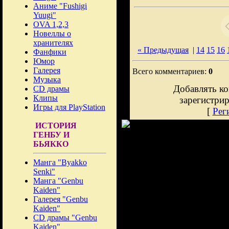
Аниме "Fushigi
Yuugi"
OVA 1,2,3
Новеллы о
хранителях
« Предыдущая
|
14
15
16
Фанфики
Юмор
Галерея
Всего комментариев:
0
Музыка
Добавлять ко
CD драмы
Клипы
зарегистри
Игры для PlayStation
[
Рег
ИСТОРИЯ
ГЕНБУ И
БЬЯККО
Манга "Byakko
Senki"
Манга "Genbu
Kaiden"
Галерея "Genbu
Kaiden"
CD драмы "Genbu
Kaiden"