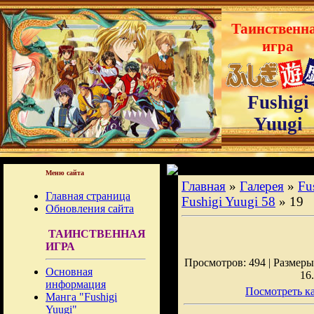
Таинственн
игра
Fushigi
Yuugi
Меню сайта
Главная
»
Галерея
»
Fu
Главная страница
Fushigi Yuugi 58
» 19
Обновления сайта
ТАИНСТВЕННАЯ
ИГРА
Просмотров: 494 | Размеры:
Основная
16
информация
Посмотреть ка
Манга "Fushigi
Yuugi"