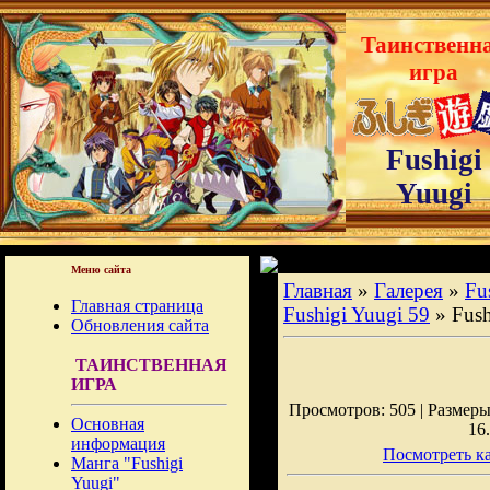
Таинственн
игра
Fushigi
Yuugi
Меню сайта
Главная
»
Галерея
»
Fu
Главная страница
Fushigi Yuugi 59
» Fus
Обновления сайта
ТАИНСТВЕННАЯ
ИГРА
Просмотров: 505 | Размеры:
Основная
16
информация
Посмотреть ка
Манга "Fushigi
Yuugi"