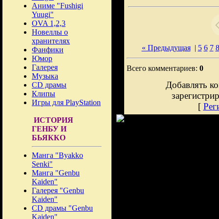
Аниме "Fushigi
Yuugi"
OVA 1,2,3
Новеллы о
хранителях
« Предыдущая
|
5
6
7
Фанфики
Юмор
Галерея
Всего комментариев:
0
Музыка
Добавлять ко
CD драмы
Клипы
зарегистри
Игры для PlayStation
[
Рег
ИСТОРИЯ
ГЕНБУ И
БЬЯККО
Манга "Byakko
Senki"
Манга "Genbu
Kaiden"
Галерея "Genbu
Kaiden"
CD драмы "Genbu
Kaiden"