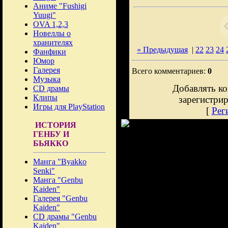
Аниме "Fushigi
Yuugi"
OVA 1,2,3
Новеллы о
хранителях
« Предыдущая
|
22
23
24
Фанфики
Юмор
Галерея
Всего комментариев:
0
Музыка
Добавлять ко
CD драмы
Клипы
зарегистри
Игры для PlayStation
[
Рег
ИСТОРИЯ
ГЕНБУ И
БЬЯККО
Манга "Byakko
Senki"
Манга "Genbu
Kaiden"
Галерея "Genbu
Kaiden"
CD драмы "Genbu
Kaiden"