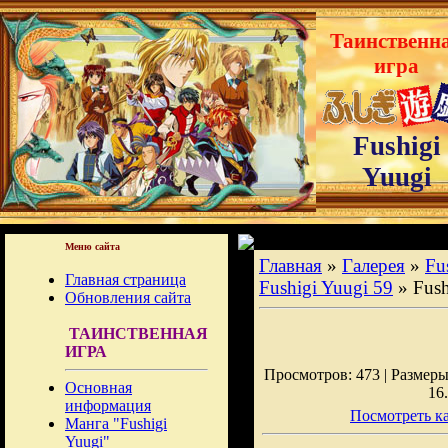
Таинственн
игра
Fushigi
Yuugi
Меню сайта
Главная
»
Галерея
»
Fu
Главная страница
Fushigi Yuugi 59
» Fus
Обновления сайта
ТАИНСТВЕННАЯ
ИГРА
Просмотров: 473 | Размеры:
Основная
16
информация
Посмотреть ка
Манга "Fushigi
Yuugi"