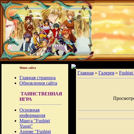
Меню сайта
Главная
»
Галерея
»
Fushigi
Главная страница
Обновления сайта
ТАИНСТВЕННАЯ
Просмотров
ИГРА
Основная
информация
Манга "Fushigi
Yuugi"
Аниме "Fushigi