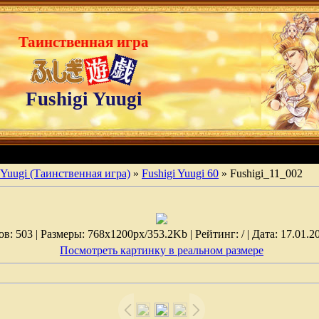
Таинственная игра
Fushigi Yuugi
 Yuugi (Таинственная игра)
»
Fushigi Yuugi 60
» Fushigi_11_002
: 503 | Размеры: 768x1200px/353.2Kb | Рейтинг: / | Дата: 17.01.2
Посмотреть картинку в реальном размере