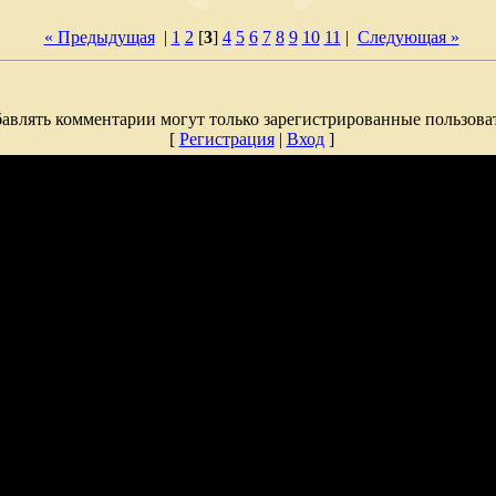
« Предыдущая
|
1
2
[
3
]
4
5
6
7
8
9
10
11
|
Следующая »
авлять комментарии могут только зарегистрированные пользова
[
Регистрация
|
Вход
]