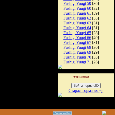
Fushigi Yuugi 59
[36]
Fushigi Yuugi 60
[32]
Fushigi Yuugi 61
[39]
Fushigi Yuugi 62
[33]
Fushigi Yuugi 63
[31]
Fushigi Yuugi 64
[31]
Fushigi Yuugi 65
[28]
Fushigi Yuugi 66
[40]
Fushigi Yuugi 67
[31]
Fushigi Yuugi 68
[30]
Fushigi Yuugi 69
[29]
Fushigi Yuugi 70
[33]
Fushigi Yuugi 71
[26]
Форма входа
Войти через uID
Старая форма входа