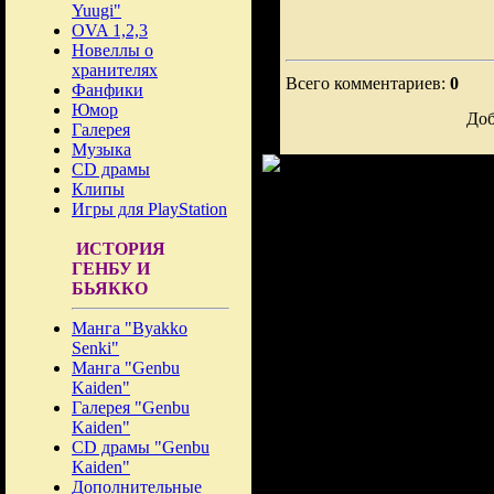
Yuugi"
OVA 1,2,3
Новеллы о
хранителях
Всего комментариев:
0
Фанфики
Юмор
Доб
Галерея
Музыка
CD драмы
Клипы
Игры для PlayStation
ИСТОРИЯ
ГЕНБУ И
БЬЯККО
Манга "Byakko
Senki"
Манга "Genbu
Kaiden"
Галерея "Genbu
Kaiden"
CD драмы "Genbu
Kaiden"
Дополнительные