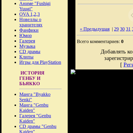
Аниме "Fushigi
Yuugi"
OVA 1,2,3
Новеллы о
хранителях
« Предыдущая
|
29
30
31
Фанфики
Юмор
Галерея
Всего комментариев:
0
Музыка
Добавлять ко
CD драмы
Клипы
зарегистри
Игры для PlayStation
[
Рег
ИСТОРИЯ
ГЕНБУ И
БЬЯККО
Манга "Byakko
Senki"
Манга "Genbu
Kaiden"
Галерея "Genbu
Kaiden"
CD драмы "Genbu
Kaiden"