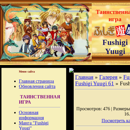
Таинственн
игра
Fushigi
Yuugi
Меню сайта
Главная
»
Галерея
»
Fu
Главная страница
Fushigi Yuugi 61
» Fush
Обновления сайта
ТАИНСТВЕННАЯ
ИГРА
Просмотров: 476 | Размеры:
Основная
16
информация
Посмотреть ка
Манга "Fushigi
Yuugi"