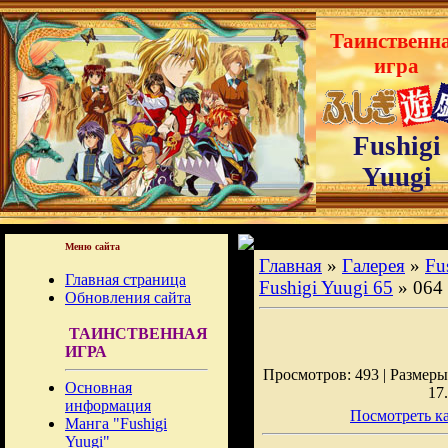
Таинственн
игра
Fushigi
Yuugi
Меню сайта
Главная
»
Галерея
»
Fu
Главная страница
Fushigi Yuugi 65
» 064
Обновления сайта
ТАИНСТВЕННАЯ
ИГРА
Просмотров: 493 | Размеры:
Основная
17
информация
Посмотреть ка
Манга "Fushigi
Yuugi"