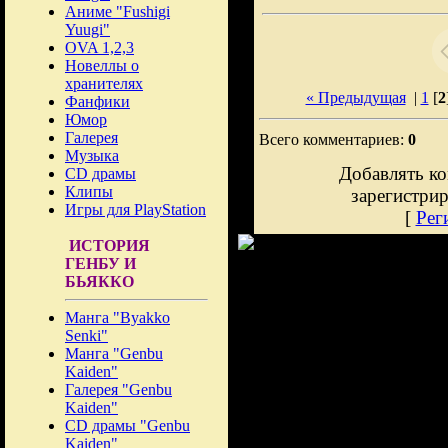
Аниме "Fushigi
Yuugi"
OVA 1,2,3
Новеллы о
хранителях
« Предыдущая
|
1
[
2
Фанфики
Юмор
Галерея
Всего комментариев:
0
Музыка
Добавлять ко
CD драмы
Клипы
зарегистри
Игры для PlayStation
[
Рег
ИСТОРИЯ
ГЕНБУ И
БЬЯККО
Манга "Byakko
Senki"
Манга "Genbu
Kaiden"
Галерея "Genbu
Kaiden"
CD драмы "Genbu
Kaiden"