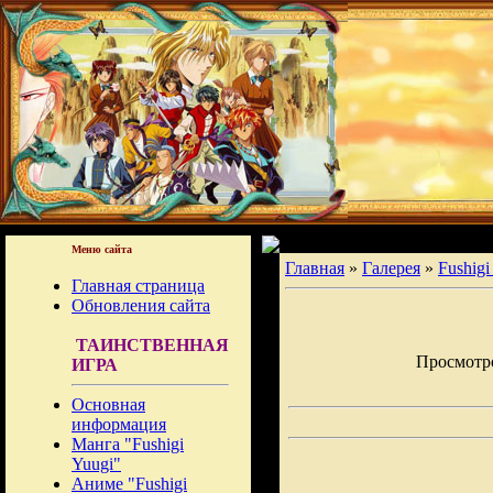
Меню сайта
Главная
»
Галерея
»
Fushigi
Главная страница
Обновления сайта
ТАИНСТВЕННАЯ
Просмотров
ИГРА
Основная
информация
Манга "Fushigi
Yuugi"
Аниме "Fushigi