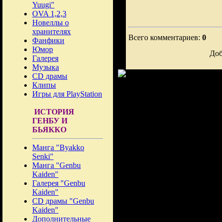
Yuugi"
OVA 1,2,3
Новеллы о
хранителях
Всего комментариев:
0
Фанфики
Юмор
Доб
Галерея
Музыка
CD драмы
Клипы
Игры для PlayStation
ИСТОРИЯ
ГЕНБУ И
БЬЯККО
Манга "Byakko
Senki"
Манга "Genbu
Kaiden"
Галерея "Genbu
Kaiden"
CD драмы "Genbu
Kaiden"
Дополнительные