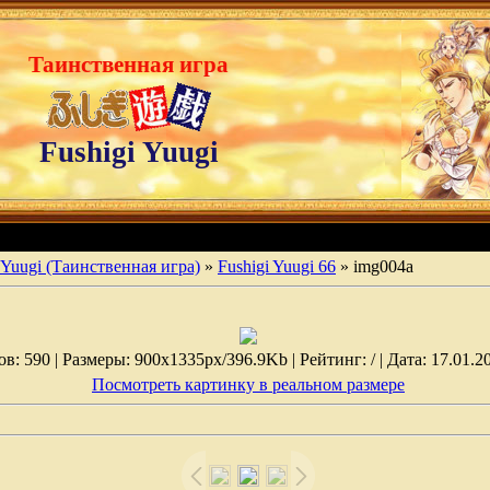
Таинственная игра
Fushigi Yuugi
 Yuugi (Таинственная игра)
»
Fushigi Yuugi 66
» img004а
: 590 | Размеры: 900x1335px/396.9Kb | Рейтинг: / | Дата: 17.01.2
Посмотреть картинку в реальном размере