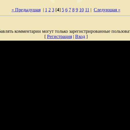
« Предыдущая
|
1
2
3
[
4
]
5
6
7
8
9
10
11
|
Следующая »
авлять комментарии могут только зарегистрированные пользова
[
Регистрация
|
Вход
]