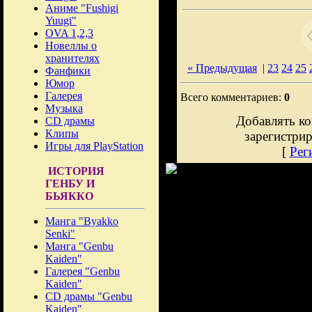
Аниме "Fushigi
Yuugi"
OVA 1,2,3
Новеллы о
хранителях
« Предыдущая
|
23
24
25
Фанфики
Юмор
Галерея
Всего комментариев:
0
Музыка
Добавлять ко
CD драмы
Клипы
зарегистри
Игры для PlayStation
[
Рег
ИСТОРИЯ
ГЕНБУ И
БЬЯККО
Манга "Byakko
Senki"
Манга "Genbu
Kaiden"
Галерея "Genbu
Kaiden"
CD драмы "Genbu
Kaiden"