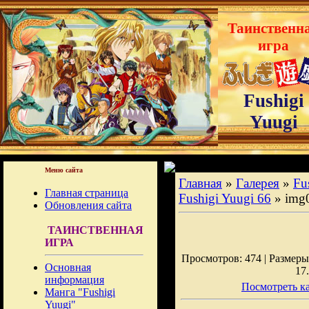
Таинственн
игра
Fushigi
Yuugi
Меню сайта
Главная
»
Галерея
»
Fu
Главная страница
Fushigi Yuugi 66
» img
Обновления сайта
ТАИНСТВЕННАЯ
ИГРА
Просмотров: 474 | Размеры:
Основная
17
информация
Посмотреть ка
Манга "Fushigi
Yuugi"