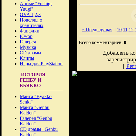
Аниме "Fushigi
Yuugi"
OVA 1,2,3
Новеллы о
хранителях
« Предыдущая
|
10
11
12
Фанфики
Юмор
Галерея
Всего комментариев:
0
Музыка
Добавлять ко
CD драмы
Клипы
зарегистри
Игры для PlayStation
[
Рег
ИСТОРИЯ
ГЕНБУ И
БЬЯККО
Манга "Byakko
Senki"
Манга "Genbu
Kaiden"
Галерея "Genbu
Kaiden"
CD драмы "Genbu
Kaiden"