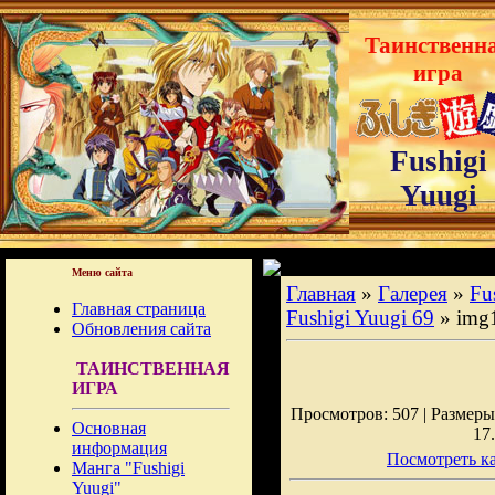
Таинственн
игра
Fushigi
Yuugi
Меню сайта
Главная
»
Галерея
»
Fu
Главная страница
Fushigi Yuugi 69
» img
Обновления сайта
ТАИНСТВЕННАЯ
ИГРА
Просмотров: 507 | Размеры:
Основная
17
информация
Посмотреть ка
Манга "Fushigi
Yuugi"