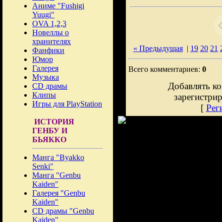
Аниме "Fushigi
Yuugi"
OVA 1,2,3
Новеллы о
хранителях
« Предыдущая
|
19
20
21
Фанфики
Юмор
Галерея
Всего комментариев:
0
Музыка
Добавлять ко
CD драмы
Клипы
зарегистри
Игры для PlayStation
[
Рег
ИСТОРИЯ
ГЕНБУ И
БЬЯККО
Манга "Byakko
Senki"
Манга "Genbu
Kaiden"
Галерея "Genbu
Kaiden"
CD драмы "Genbu
Kaiden"