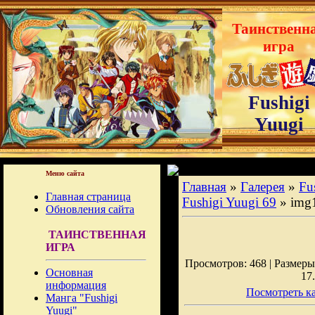
Таинственн
игра
Fushigi
Yuugi
Меню сайта
Главная
»
Галерея
»
Fu
Главная страница
Fushigi Yuugi 69
» img
Обновления сайта
ТАИНСТВЕННАЯ
ИГРА
Просмотров: 468 | Размеры:
Основная
17
информация
Посмотреть ка
Манга "Fushigi
Yuugi"