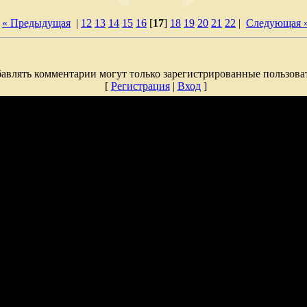
« Предыдущая
|
12
13
14
15
16
[
17
]
18
19
20
21
22
|
Следующая 
авлять комментарии могут только зарегистрированные пользова
[
Регистрация
|
Вход
]