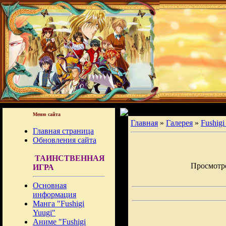
Меню сайта
Главная
»
Галерея
»
Fushigi
Главная страница
Обновления сайта
ТАИНСТВЕННАЯ
Просмотров
ИГРА
Основная
информация
Манга "Fushigi
Yuugi"
Аниме "Fushigi