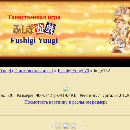
Таинственная игра
Fushigi Yuugi
 Yuugi (Таинственная игра)
»
Fushigi Yuugi 70
» imgv152
: 526 | Размеры: 900x1421px/419.4Kb | Рейтинг: / | Дата: 21.01.2
Посмотреть картинку в реальном размере