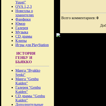
Yuugi"
OVA 1,2,3
Новеллы о
хранителях
Всего комментариев:
0
Фанфики
Юмор
Доб
Галерея
Музыка
CD драмы
Клипы
Игры для PlayStation
ИСТОРИЯ
ГЕНБУ И
БЬЯККО
Манга "Byakko
Senki"
Манга "Genbu
Kaiden"
Галерея "Genbu
Kaiden"
CD драмы "Genbu
Kaiden"
Дополнительные