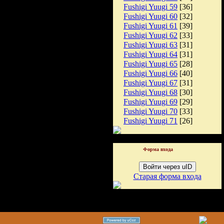
Fushigi Yuugi 59
[36]
Fushigi Yuugi 60
[32]
Fushigi Yuugi 61
[39]
Fushigi Yuugi 62
[33]
Fushigi Yuugi 63
[31]
Fushigi Yuugi 64
[31]
Fushigi Yuugi 65
[28]
Fushigi Yuugi 66
[40]
Fushigi Yuugi 67
[31]
Fushigi Yuugi 68
[30]
Fushigi Yuugi 69
[29]
Fushigi Yuugi 70
[33]
Fushigi Yuugi 71
[26]
Форма входа
Войти через uID
Старая форма входа