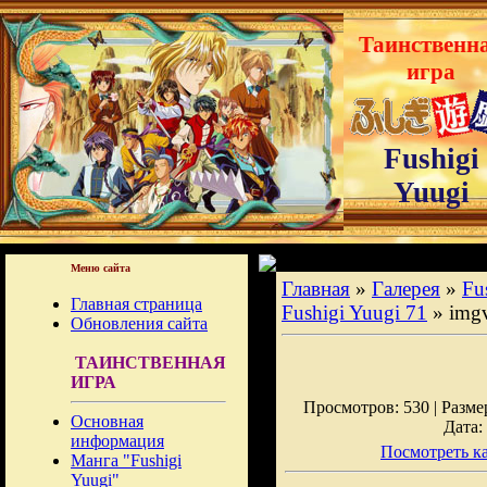
Таинственн
игра
Fushigi
Yuugi
Меню сайта
Главная
»
Галерея
»
Fu
Главная страница
Fushigi Yuugi 71
» img
Обновления сайта
ТАИНСТВЕННАЯ
ИГРА
Просмотров: 530 | Размер
Основная
Дата:
информация
Посмотреть ка
Манга "Fushigi
Yuugi"