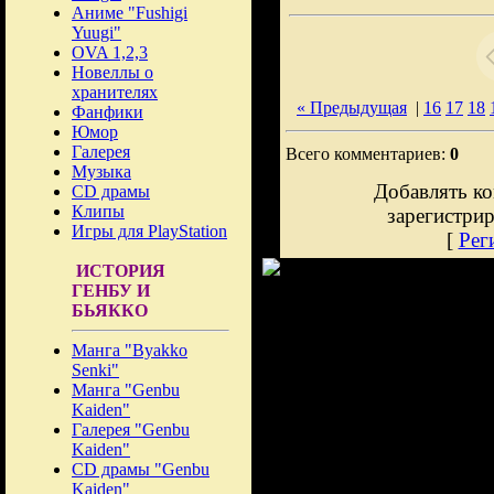
Аниме "Fushigi
Yuugi"
OVA 1,2,3
Новеллы о
хранителях
« Предыдущая
|
16
17
18
Фанфики
Юмор
Галерея
Всего комментариев:
0
Музыка
Добавлять ко
CD драмы
Клипы
зарегистри
Игры для PlayStation
[
Рег
ИСТОРИЯ
ГЕНБУ И
БЬЯККО
Манга "Byakko
Senki"
Манга "Genbu
Kaiden"
Галерея "Genbu
Kaiden"
CD драмы "Genbu
Kaiden"