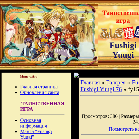
Таинственн
игра
Fushigi
Yuugi
Меню сайта
Главная
»
Галерея
»
Fu
Главная страница
Fushigi Yuugi 76
» fy1
Обновления сайта
ТАИНСТВЕННАЯ
ИГРА
Просмотров: 386 | Размеры:
Основная
24
информация
Посмотреть ка
Манга "Fushigi
Yuugi"