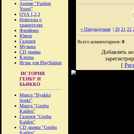
Аниме "Fushigi
Yuugi"
OVA 1,2,3
Новеллы о
хранителях
« Предыдущая
|
20
21
22
Фанфики
Юмор
Галерея
Всего комментариев:
0
Музыка
Добавлять ко
CD драмы
Клипы
зарегистри
Игры для PlayStation
[
Рег
ИСТОРИЯ
ГЕНБУ И
БЬЯККО
Манга "Byakko
Senki"
Манга "Genbu
Kaiden"
Галерея "Genbu
Kaiden"
CD драмы "Genbu
Kaiden"