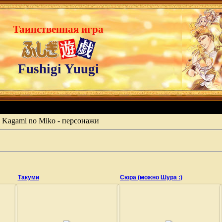
Таинственная игра
Fushigi Yuugi
 Kagami no Miko - персонажи
Такуми
Сюра (можно Шура :)
27.06.2009
27.06.2009