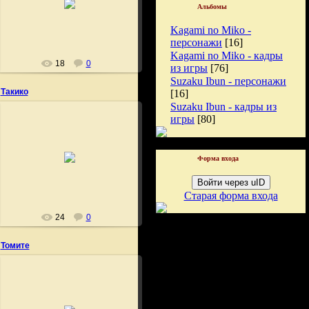
Альбомы
Fushigi
Kagami no Miko -
персонажи
[16]
Kagami no Miko - кадры
18
0
из игры
[76]
Suzaku Ibun - персонажи
Такико
[16]
Suzaku Ibun - кадры из
игры
[80]
27.06.2009
Форма входа
Fushigi
Войти через uID
Старая форма входа
24
0
Томите
27.06.2009