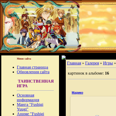
Меню сайта
Главная
»
Галерея
»
Игры
»
Главная страница
Обновления сайта
картинок в альбоме:
16
ТАИНСТВЕННАЯ
ИГРА
Марико
Основная
информация
Манга "Fushigi
Yuugi"
Аниме "Fushigi
27.06.2009