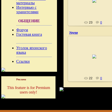
материалы
Fushigi
Интервью с
хранителями
ОБЩЕНИЕ
23
0
Форум
Уруки
Гостевая книга
Уголок японского
языка
27.06.2009
Fushigi
Ссылки
22
0
Реклама
This feature is for Premium
users only!