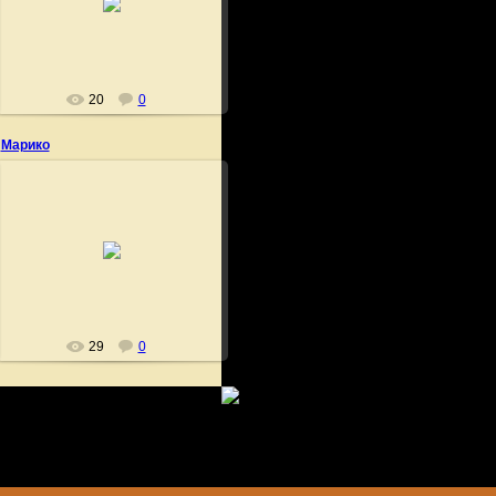
Fushigi
20
0
Марико
27.06.2009
Fushigi
29
0