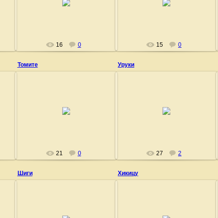
Fushigi
Fushigi
16
0
15
0
Томите
Уруки
27.06.2009
27.06.2009
Fushigi
Fushigi
21
0
27
2
Шиги
Хикицу
27.06.2009
27.06.2009