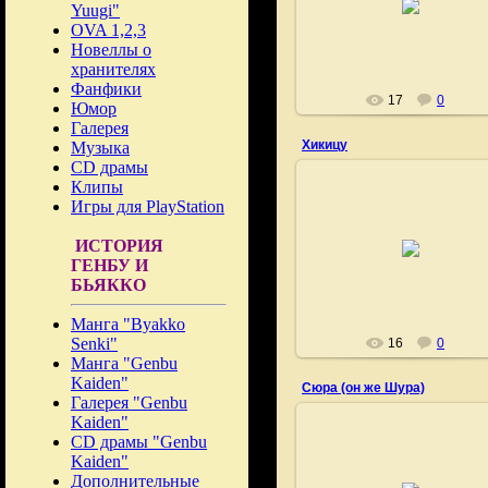
Yuugi"
Fushigi
OVA 1,2,3
Новеллы о
хранителях
Фанфики
17
0
Юмор
Галерея
Хикицу
Музыка
CD драмы
Клипы
Игры для PlayStation
27.06.2009
ИСТОРИЯ
ГЕНБУ И
Fushigi
БЬЯККО
Манга "Byakko
Senki"
16
0
Манга "Genbu
Kaiden"
Сюра (он же Шура)
Галерея "Genbu
Kaiden"
CD драмы "Genbu
Kaiden"
27.06.2009
Дополнительные