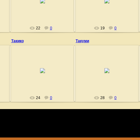
Fushigi
Fushigi
22
0
19
0
Такико
Такуми
27.06.2009
27.06.2009
Fushigi
Fushigi
24
0
28
0