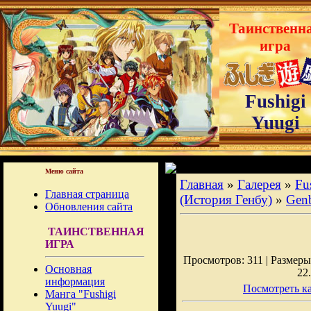
Таинственн
игра
Fushigi
Yuugi
Меню сайта
Главная
»
Галерея
»
Fu
Главная страница
(История Генбу)
»
Gen
Обновления сайта
ТАИНСТВЕННАЯ
ИГРА
Просмотров: 311 | Размеры:
Основная
22
информация
Посмотреть ка
Манга "Fushigi
Yuugi"