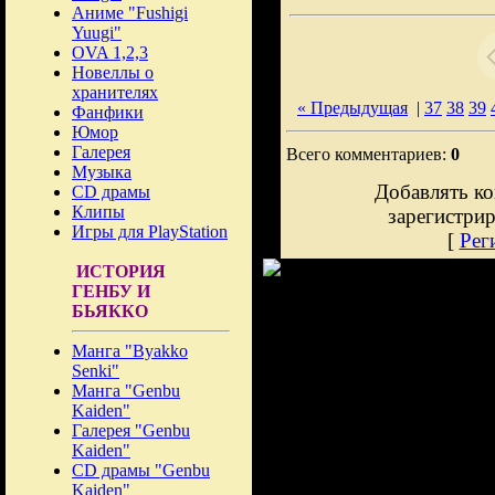
Аниме "Fushigi
Yuugi"
OVA 1,2,3
Новеллы о
хранителях
« Предыдущая
|
37
38
39
Фанфики
Юмор
Галерея
Всего комментариев:
0
Музыка
Добавлять ко
CD драмы
Клипы
зарегистри
Игры для PlayStation
[
Рег
ИСТОРИЯ
ГЕНБУ И
БЬЯККО
Манга "Byakko
Senki"
Манга "Genbu
Kaiden"
Галерея "Genbu
Kaiden"
CD драмы "Genbu
Kaiden"