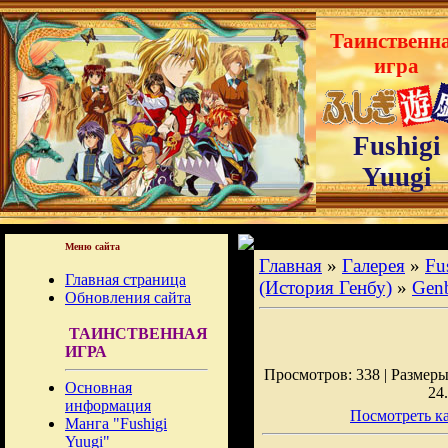
Таинственн
игра
Fushigi
Yuugi
Меню сайта
Главная
»
Галерея
»
Fu
Главная страница
(История Генбу)
»
Gen
Обновления сайта
ТАИНСТВЕННАЯ
ИГРА
Просмотров: 338 | Размеры:
Основная
24
информация
Посмотреть ка
Манга "Fushigi
Yuugi"