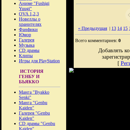
Аниме "Fushigi
Yuugi"
OVA 1,2,3
Новеллы о
хранителях
« Предыдущая
|
13
14
15
Фанфики
Юмор
Галерея
Всего комментариев:
0
Музыка
Добавлять ко
CD драмы
Клипы
зарегистри
Игры для PlayStation
[
Рег
ИСТОРИЯ
ГЕНБУ И
БЬЯККО
Манга "Byakko
Senki"
Манга "Genbu
Kaiden"
Галерея "Genbu
Kaiden"
CD драмы "Genbu
Kaiden"