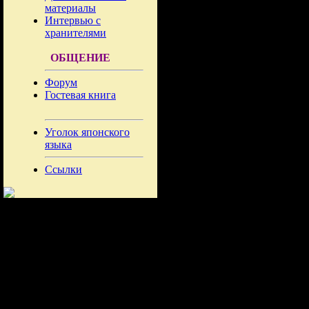
материалы
Интервью с
хранителями
ОБЩЕНИЕ
Форум
Гостевая книга
Уголок японского
языка
Ссылки