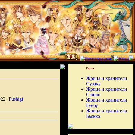
Герои
Жрица и хранители
Сузаку
Жрица и хранители
Сэйрю
022 |
Fushigi
Жрица и хранители
Генбу
Жрица и хранители
Бьякко