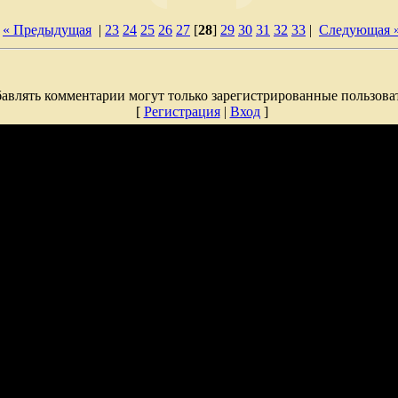
« Предыдущая
|
23
24
25
26
27
[
28
]
29
30
31
32
33
|
Следующая 
авлять комментарии могут только зарегистрированные пользова
[
Регистрация
|
Вход
]