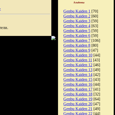
Альбомы
»
Genbu Kaiden 1
[70]
Genbu Kaiden 2
[60]
Genbu Kaiden 3
[59]
Genbu Kaiden 4
[63]
тели.
Genbu Kaiden 5
[59]
Genbu Kaiden 6
[59]
Genbu Kaiden 7
[106]
Genbu Kaiden 8
[80]
Genbu Kaiden 9
[47]
Genbu Kaiden 10
[44]
Genbu Kaiden 11
[43]
Genbu Kaiden 12
[46]
Genbu Kaiden 13
[49]
Genbu Kaiden 14
[42]
Genbu Kaiden 15
[43]
Genbu Kaiden 16
[44]
Genbu Kaiden 17
[41]
Genbu Kaiden 18
[32]
Genbu Kaiden 19
[64]
Genbu Kaiden 20
[47]
Genbu Kaiden 21
[49]
Genbu Kaiden 22
[44]