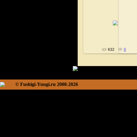
02.11.2020
Fushigi
632
0
© Fushigi-Yuugi.ru 2008-2026