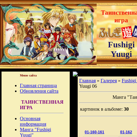
Таинственн
игра
Fushigi
Yuugi
Меню сайта
Главная
»
Галерея
»
Fushigi
Главная страница
Yuugi 06
Обновления сайта
Манга "Таи
ТАИНСТВЕННАЯ
ИГРА
картинок в альбоме:
30
Основная
информация
Манга "Fushigi
01-160-161
01-162
Yuugi"