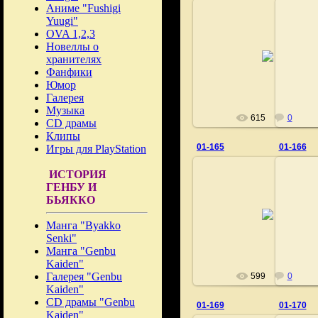
Аниме "Fushigi
Yuugi"
OVA 1,2,3
Новеллы о
02.11.2020
хранителях
Fushigi
Фанфики
Юмор
Галерея
Музыка
615
0
CD драмы
Клипы
01-165
01-166
Игры для PlayStation
ИСТОРИЯ
ГЕНБУ И
БЬЯККО
02.11.2020
Манга "Byakko
Fushigi
Senki"
Манга "Genbu
Kaiden"
Галерея "Genbu
599
0
Kaiden"
CD драмы "Genbu
01-169
01-170
Kaiden"