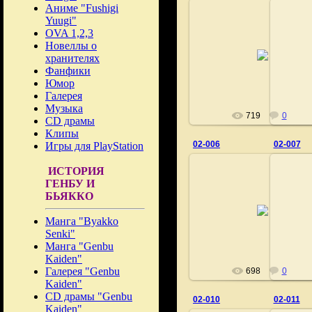
Аниме "Fushigi
Yuugi"
OVA 1,2,3
Новеллы о
02.11.2020
хранителях
Fushigi
Фанфики
Юмор
Галерея
Музыка
719
0
CD драмы
Клипы
02-006
02-007
Игры для PlayStation
ИСТОРИЯ
ГЕНБУ И
БЬЯККО
02.11.2020
Манга "Byakko
Fushigi
Senki"
Манга "Genbu
Kaiden"
Галерея "Genbu
698
0
Kaiden"
CD драмы "Genbu
02-010
02-011
Kaiden"