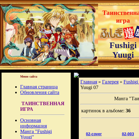
Таинственн
игра
Fushigi
Yuugi
Меню сайта
Главная
»
Галерея
»
Fushigi
Главная страница
Yuugi 07
Обновления сайта
Манга "Таи
ТАИНСТВЕННАЯ
ИГРА
картинок в альбоме:
36
Основная
информация
Манга "Fushigi
02-cover
02-003
Yuugi"