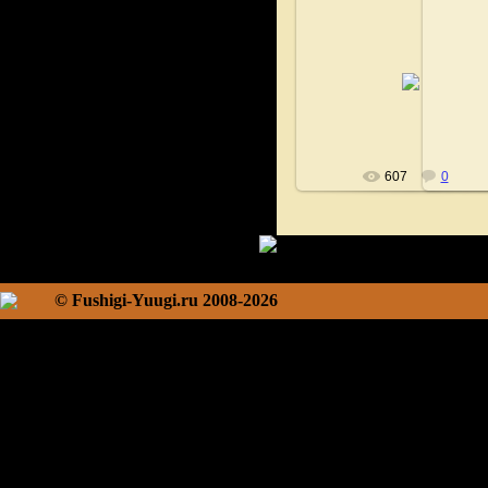
02.11.2020
Fushigi
607
0
© Fushigi-Yuugi.ru 2008-2026