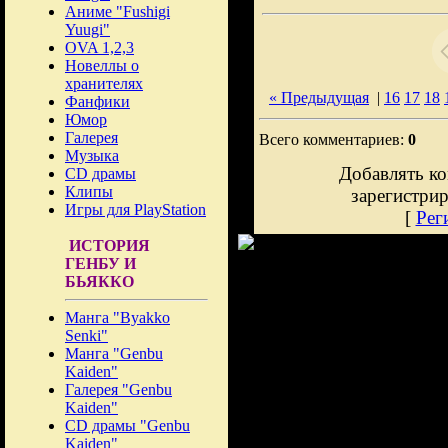
Аниме "Fushigi
Yuugi"
OVA 1,2,3
Новеллы о
хранителях
« Предыдущая
|
16
17
18
Фанфики
Юмор
Галерея
Всего комментариев:
0
Музыка
Добавлять ко
CD драмы
Клипы
зарегистри
Игры для PlayStation
[
Рег
ИСТОРИЯ
ГЕНБУ И
БЬЯККО
Манга "Byakko
Senki"
Манга "Genbu
Kaiden"
Галерея "Genbu
Kaiden"
CD драмы "Genbu
Kaiden"