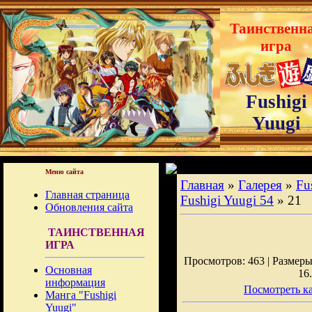
Таинственн
игра
Fushigi
Yuugi
Меню сайта
Главная
»
Галерея
»
Fu
Главная страница
Fushigi Yuugi 54
» 21
Обновления сайта
ТАИНСТВЕННАЯ
ИГРА
Просмотров: 463 | Размеры:
Основная
16
информация
Посмотреть ка
Манга "Fushigi
Yuugi"