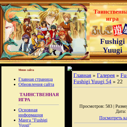
Таинственн
игра
Fushigi
Yuugi
Меню сайта
Главная
»
Галерея
»
Fu
Главная страница
Fushigi Yuugi 54
» 22
Обновления сайта
ТАИНСТВЕННАЯ
ИГРА
Просмотров: 583 | Размер
Основная
Дата:
информация
Посмотреть ка
Манга "Fushigi
Yuugi"