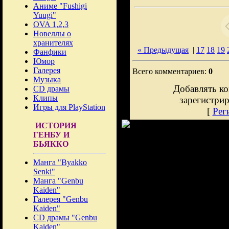
Аниме "Fushigi
Yuugi"
OVA 1,2,3
Новеллы о
хранителях
« Предыдущая
|
17
18
19
Фанфики
Юмор
Галерея
Всего комментариев:
0
Музыка
Добавлять ко
CD драмы
Клипы
зарегистри
Игры для PlayStation
[
Рег
ИСТОРИЯ
ГЕНБУ И
БЬЯККО
Манга "Byakko
Senki"
Манга "Genbu
Kaiden"
Галерея "Genbu
Kaiden"
CD драмы "Genbu
Kaiden"