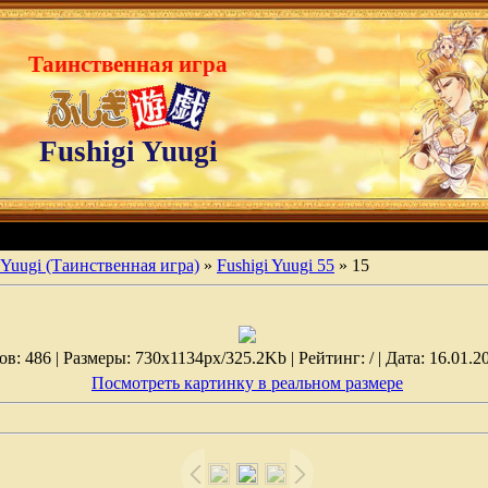
Таинственная игра
Fushigi Yuugi
 Yuugi (Таинственная игра)
»
Fushigi Yuugi 55
» 15
: 486 | Размеры: 730x1134px/325.2Kb | Рейтинг: / | Дата: 16.01.2
Посмотреть картинку в реальном размере