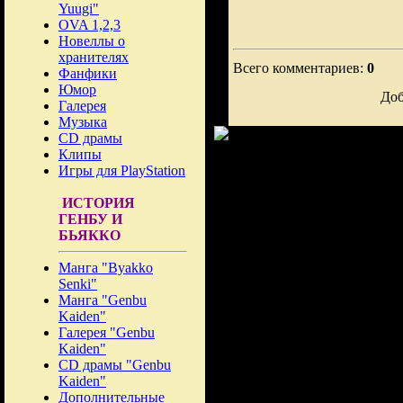
Yuugi"
OVA 1,2,3
Новеллы о
хранителях
Всего комментариев:
0
Фанфики
Юмор
Доб
Галерея
Музыка
CD драмы
Клипы
Игры для PlayStation
ИСТОРИЯ
ГЕНБУ И
БЬЯККО
Манга "Byakko
Senki"
Манга "Genbu
Kaiden"
Галерея "Genbu
Kaiden"
CD драмы "Genbu
Kaiden"
Дополнительные