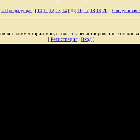
« Предыдущая
|
10
11
12
13
14
[
15
]
16
17
18
19
20
|
Следующая 
авлять комментарии могут только зарегистрированные пользова
[
Регистрация
|
Вход
]