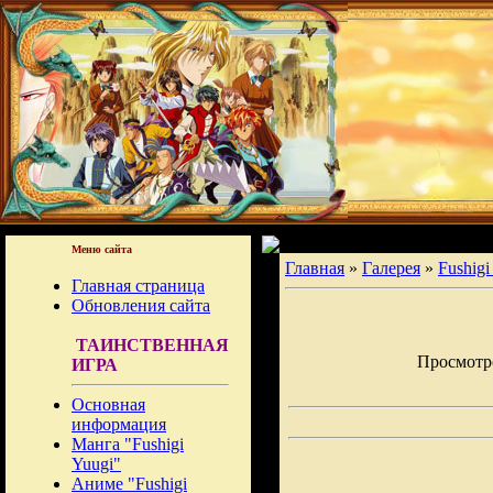
Меню сайта
Главная
»
Галерея
»
Fushigi
Главная страница
Обновления сайта
ТАИНСТВЕННАЯ
Просмотров
ИГРА
Основная
информация
Манга "Fushigi
Yuugi"
Аниме "Fushigi