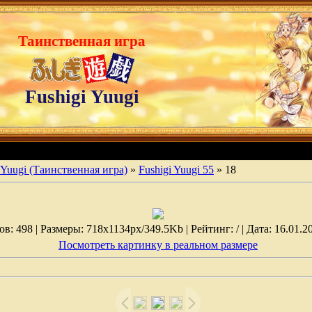
Таинственная игра
Fushigi Yuugi
 Yuugi (Таинственная игра)
»
Fushigi Yuugi 55
» 18
: 498 | Размеры: 718x1134px/349.5Kb | Рейтинг: / | Дата: 16.01.2
Посмотреть картинку в реальном размере