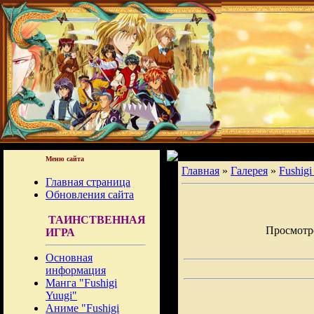
Меню сайта
Главная
»
Галерея
»
Fushigi
Главная страница
Обновления сайта
ТАИНСТВЕННАЯ
Просмотров
ИГРА
Основная
информация
Манга "Fushigi
Yuugi"
Аниме "Fushigi