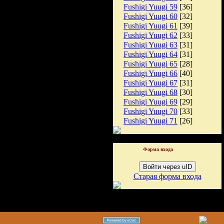
Fushigi Yuugi 59
[36]
Fushigi Yuugi 60
[32]
Fushigi Yuugi 61
[39]
Fushigi Yuugi 62
[33]
Fushigi Yuugi 63
[31]
Fushigi Yuugi 64
[31]
Fushigi Yuugi 65
[28]
Fushigi Yuugi 66
[40]
Fushigi Yuugi 67
[31]
Fushigi Yuugi 68
[30]
Fushigi Yuugi 69
[29]
Fushigi Yuugi 70
[33]
Fushigi Yuugi 71
[26]
Форма входа
Войти через uID
Старая форма входа