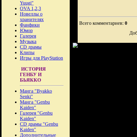
Yuugi"
OVA 1,2,3
Новеллы о
хранителях
Всего комментариев:
0
Фанфики
Юмор
Доб
Галерея
Музыка
CD драмы
Клипы
Игры для PlayStation
ИСТОРИЯ
ГЕНБУ И
БЬЯККО
Манга "Byakko
Senki"
Манга "Genbu
Kaiden"
Галерея "Genbu
Kaiden"
CD драмы "Genbu
Kaiden"
Дополнительные