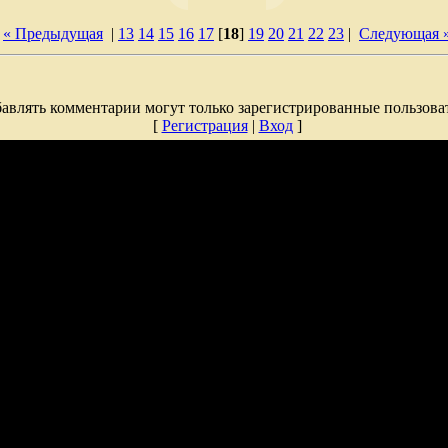
« Предыдущая
|
13
14
15
16
17
[
18
]
19
20
21
22
23
|
Следующая 
авлять комментарии могут только зарегистрированные пользова
[
Регистрация
|
Вход
]