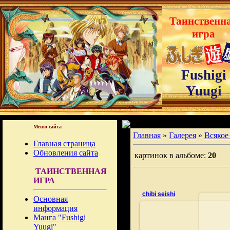
Таинственн
игра
Fushigi
Yuugi
Меню сайта
Главная
»
Галерея
»
Всякое
Главная страница
Обновления сайта
картинок в альбоме:
20
ТАИНСТВЕННАЯ
ИГРА
chibi seishi
Основная
информация
Манга "Fushigi
Yuugi"