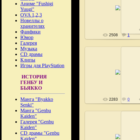
Аниме "Fushigi
30.07.2008
Yuugi"
Fushigi
OVA 1,2,3
Новеллы о
хранителях
Фанфики
2508
1
Юмор
Галерея
Музыка
CD драмы
Клипы
Игры для PlayStation
02.08.2008
ИСТОРИЯ
Fushigi
ГЕНБУ И
БЬЯККО
Манга "Byakko
2283
0
Senki"
Манга "Genbu
Kaiden"
Галерея "Genbu
Kaiden"
02.08.2008
CD драмы "Genbu
Kaiden"