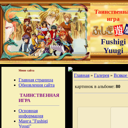
Таинственн
игра
Fushigi
Yuugi
Меню сайта
Главная
»
Галерея
»
Всякое
Главная страница
Обновления сайта
картинок в альбоме:
80
ТАИНСТВЕННАЯ
ИГРА
Основная
информация
Манга "Fushigi
Yuugi"
02.09.2008