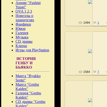
Аниме "Fushigi
Fushigi
Yuugi"
OVA 1,2,3
Новеллы о
хранителях
1494
1
Фанфики
Юмор
Галерея
Музыка
CD драмы
Клипы
02.09.2008
Игры для PlayStation
Fushigi
ИСТОРИЯ
ГЕНБУ И
БЬЯККО
1584
7
Манга "Byakko
Senki"
Манга "Genbu
Kaiden"
Галерея "Genbu
Kaiden"
02.09.2008
CD драмы "Genbu
Fushigi
Kaiden"