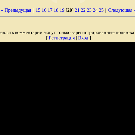
« Предыдущая
|
15
16
17
18
19
[
20
]
21
22
23
24
25
|
Следующая 
авлять комментарии могут только зарегистрированные пользова
[
Регистрация
|
Вход
]