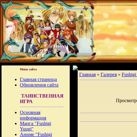
Меню сайта
Главная
»
Галерея
»
Fushigi
Главная страница
Обновления сайта
ТАИНСТВЕННАЯ
Просмотров
ИГРА
Основная
информация
Манга "Fushigi
Yuugi"
Аниме "Fushigi