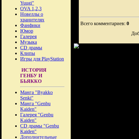
Yuugi"
OVA 1,2,3
Новеллы о
хранителях
Всего комментариев:
0
Фанфики
Юмор
Доб
Галерея
Музыка
CD драмы
Клипы
Игры для PlayStation
ИСТОРИЯ
ГЕНБУ И
БЬЯККО
Манга "Byakko
Senki"
Манга "Genbu
Kaiden"
Галерея "Genbu
Kaiden"
CD драмы "Genbu
Kaiden"
Дополнительные