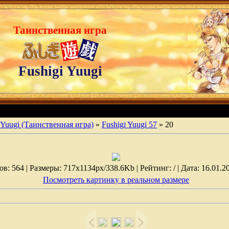
Таинственная игра
Fushigi Yuugi
 Yuugi (Таинственная игра)
»
Fushigi Yuugi 57
» 20
: 564 | Размеры: 717x1134px/338.6Kb | Рейтинг: / | Дата: 16.01.2
Посмотреть картинку в реальном размере