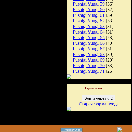
Fushigi Yuugi 59
[36]
Fushigi Yuugi 60
[32]
Fushigi Yuugi 61
[39]
Fushigi Yuugi 62
[33]
Fushigi Yuugi 63
[31]
Fushigi Yuugi 64
[31]
Fushigi Yuugi 65
[28]
Fushigi Yuugi 66
[40]
Fushigi Yuugi 67
[31]
Fushigi Yuugi 68
[30]
Fushigi Yuugi 69
[29]
Fushigi Yuugi 70
[33]
Fushigi Yuugi 71
[26]
Форма входа
Войти через uID
Старая форма входа