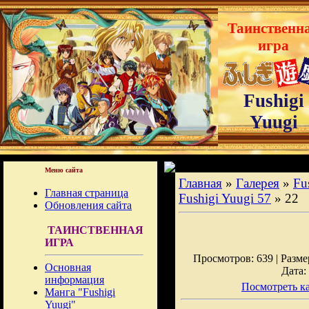
Таинственн
игра
Fushigi
Yuugi
Меню сайта
Главная
»
Галерея
»
Fu
Главная страница
Fushigi Yuugi 57
» 22
Обновления сайта
ТАИНСТВЕННАЯ
ИГРА
Просмотров: 639 | Размер
Основная
Дата:
информация
Посмотреть ка
Манга "Fushigi
Yuugi"