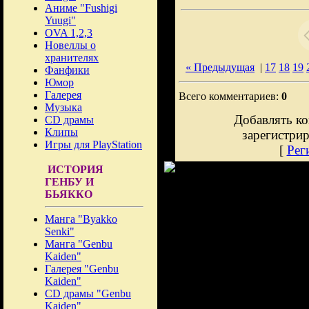
Аниме "Fushigi
Yuugi"
OVA 1,2,3
Новеллы о
хранителях
« Предыдущая
|
17
18
19
Фанфики
Юмор
Галерея
Всего комментариев:
0
Музыка
Добавлять ко
CD драмы
Клипы
зарегистри
Игры для PlayStation
[
Рег
ИСТОРИЯ
ГЕНБУ И
БЬЯККО
Манга "Byakko
Senki"
Манга "Genbu
Kaiden"
Галерея "Genbu
Kaiden"
CD драмы "Genbu
Kaiden"