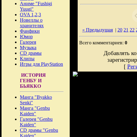
Аниме "Fushigi
Yuugi"
OVA 1,2,3
Новеллы о
хранителях
« Предыдущая
|
20
21
22
Фанфики
Юмор
Галерея
Всего комментариев:
0
Музыка
Добавлять ко
CD драмы
Клипы
зарегистри
Игры для PlayStation
[
Рег
ИСТОРИЯ
ГЕНБУ И
БЬЯККО
Манга "Byakko
Senki"
Манга "Genbu
Kaiden"
Галерея "Genbu
Kaiden"
CD драмы "Genbu
Kaiden"