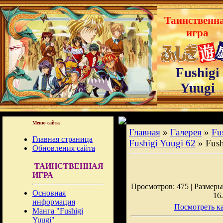
Таинственн
игра
Fushigi
Yuugi
Меню сайта
Главная
»
Галерея
»
Fu
Главная страница
Fushigi Yuugi 62
» Fush
Обновления сайта
ТАИНСТВЕННАЯ
ИГРА
Просмотров: 475 | Размеры:
Основная
16
информация
Посмотреть ка
Манга "Fushigi
Yuugi"