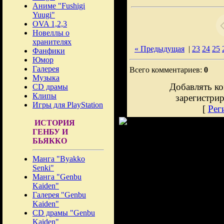
Аниме "Fushigi
Yuugi"
OVA 1,2,3
Новеллы о
хранителях
« Предыдущая
|
23
24
25
Фанфики
Юмор
Галерея
Всего комментариев:
0
Музыка
Добавлять ко
CD драмы
Клипы
зарегистри
Игры для PlayStation
[
Рег
ИСТОРИЯ
ГЕНБУ И
БЬЯККО
Манга "Byakko
Senki"
Манга "Genbu
Kaiden"
Галерея "Genbu
Kaiden"
CD драмы "Genbu
Kaiden"