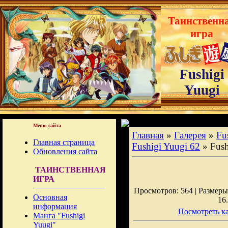
Таинственн
игра
Fushigi
Yuugi
Меню сайта
Главная
»
Галерея
»
Fu
Главная страница
Fushigi Yuugi 62
» Fush
Обновления сайта
ТАИНСТВЕННАЯ
ИГРА
Просмотров: 564 | Размеры:
Основная
16
информация
Посмотреть ка
Манга "Fushigi
Yuugi"