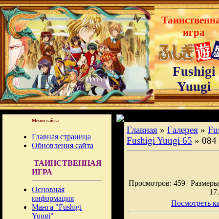
Таинственн
игра
Fushigi
Yuugi
Меню сайта
Главная
»
Галерея
»
Fu
Главная страница
Fushigi Yuugi 65
» 084
Обновления сайта
ТАИНСТВЕННАЯ
ИГРА
Просмотров: 459 | Размеры:
Основная
17
информация
Посмотреть ка
Манга "Fushigi
Yuugi"