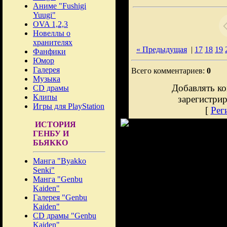
Аниме "Fushigi
Yuugi"
OVA 1,2,3
Новеллы о
хранителях
« Предыдущая
|
17
18
19
Фанфики
Юмор
Галерея
Всего комментариев:
0
Музыка
Добавлять ко
CD драмы
Клипы
зарегистри
Игры для PlayStation
[
Рег
ИСТОРИЯ
ГЕНБУ И
БЬЯККО
Манга "Byakko
Senki"
Манга "Genbu
Kaiden"
Галерея "Genbu
Kaiden"
CD драмы "Genbu
Kaiden"