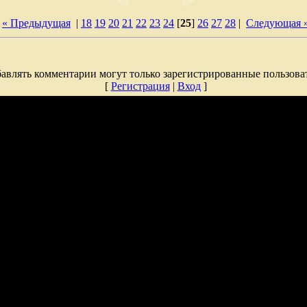
« Предыдущая
|
18
19
20
21
22
23
24
[
25
]
26
27
28
|
Следующая 
авлять комментарии могут только зарегистрированные пользова
[
Регистрация
|
Вход
]