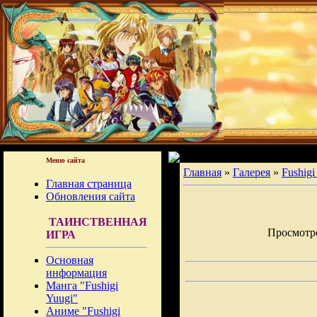
Меню сайта
Главная
»
Галерея
»
Fushigi
Главная страница
Обновления сайта
ТАИНСТВЕННАЯ
Просмотров
ИГРА
Основная
информация
Манга "Fushigi
Yuugi"
Аниме "Fushigi