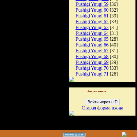
Fushigi Yuugi 59
[36]
Fushigi Yuugi 60
[32]
Fushigi Yuugi 61
[39]
Fushigi Yuugi 62
[33]
Fushigi Yuugi 63
[31]
Fushigi Yuugi 64
[31]
Fushigi Yuugi 65
[28]
Fushigi Yuugi 66
[40]
Fushigi Yuugi 67
[31]
Fushigi Yuugi 68
[30]
Fushigi Yuugi 69
[29]
Fushigi Yuugi 70
[33]
Fushigi Yuugi 71
[26]
Форма входа
Войти через uID
Старая форма входа