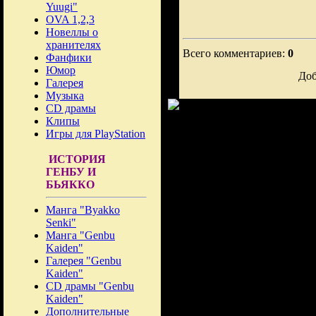
Yuugi"
OVA 1,2,3
Новеллы о
хранителях
Всего комментариев:
0
Фанфики
Юмор
Доб
Галерея
Музыка
CD драмы
Клипы
Игры для PlayStation
ИСТОРИЯ
ГЕНБУ И
БЬЯККО
Манга "Byakko
Senki"
Манга "Genbu
Kaiden"
Галерея "Genbu
Kaiden"
CD драмы "Genbu
Kaiden"
Дополнительные