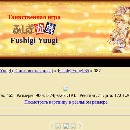
Таинственная игра
Fushigi Yuugi
 Yuugi (Таинственная игра)
»
Fushigi Yuugi 65
» 087
: 465 | Размеры: 900x1374px/261.1Kb | Рейтинг: / | Дата: 17.01.2
Посмотреть картинку в реальном размере